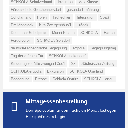
SCHKOLA Schulverbund
Inklusion
Max-Klasse
Förderschule Großhennersdorf
gesunde Ernährung
Schulanfang
Polen
Tschechien
Integration
Spaß
Dreiländereck
Kita Zwergenhäus´l
Hrádek
Deutscher Schulpreis
Manni-Klasse
SCHKOLA
Hartau
Förderverein
SCHKOLA Gersdorf
deutsch-tschechische Begegnung
ergodia
Begegnungstag
Tag der offenen Tür
SCHKOLA Lückendorf
Kindertagesstätte Zwergenhäus´l
SZ
Sächsische Zeitung
SCHKOLA ergodia
Exkursion
SCHKOLA Oberland
Begegnung
Presse
Schkola Ostritz
SCHKOLA Hartau
Mittagessenbestellung
Den Speiseplan für den nächsten Monat festlegen.
Hier geht's zum Login.