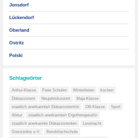
Jonsdorf
Lückendorf
Oberland
Ostritz
Polski
Schlagwörter
Arthur-Klasse
Freie Schulen
Winterferien
kochen
Diätassistent
Neujahrskonzert
Maja-Klasse
staatlich anerkannte/r Diätassistent/in
Olli-Klasse
Sport
Abitur
staatlich anerkannte/r Ergotherapeut/in
staatlich anerkannte Diätassistenten
Lesenacht
Grenzenlos e.V.
Berufsfachschule