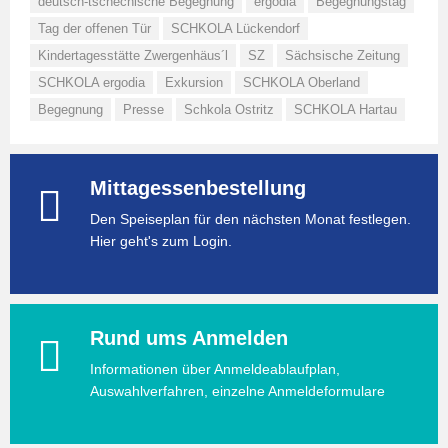
deutsch-tschechische Begegnung
ergodia
Begegnungstag
Tag der offenen Tür
SCHKOLA Lückendorf
Kindertagesstätte Zwergenhäus´l
SZ
Sächsische Zeitung
SCHKOLA ergodia
Exkursion
SCHKOLA Oberland
Begegnung
Presse
Schkola Ostritz
SCHKOLA Hartau
Mittagessenbestellung
Den Speiseplan für den nächsten Monat festlegen.
Hier geht's zum Login.
Rund ums Anmelden
Informationen über Anmeldeablaufplan,
Auswahlverfahren, einzelne Anmeldeformulare