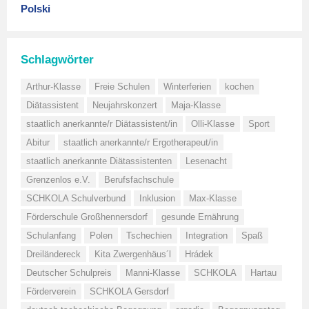
Polski
Schlagwörter
Arthur-Klasse
Freie Schulen
Winterferien
kochen
Diätassistent
Neujahrskonzert
Maja-Klasse
staatlich anerkannte/r Diätassistent/in
Olli-Klasse
Sport
Abitur
staatlich anerkannte/r Ergotherapeut/in
staatlich anerkannte Diätassistenten
Lesenacht
Grenzenlos e.V.
Berufsfachschule
SCHKOLA Schulverbund
Inklusion
Max-Klasse
Förderschule Großhennersdorf
gesunde Ernährung
Schulanfang
Polen
Tschechien
Integration
Spaß
Dreiländereck
Kita Zwergenhäus´l
Hrádek
Deutscher Schulpreis
Manni-Klasse
SCHKOLA
Hartau
Förderverein
SCHKOLA Gersdorf