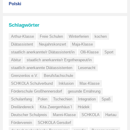
Polski
Schlagwörter
Arthur-Klasse
Freie Schulen
Winterferien
kochen
Diätassistent
Neujahrskonzert
Maja-Klasse
staatlich anerkannte/r Diätassistent/in
Olli-Klasse
Sport
Abitur
staatlich anerkannte/r Ergotherapeut/in
staatlich anerkannte Diätassistenten
Lesenacht
Grenzenlos e.V.
Berufsfachschule
SCHKOLA Schulverbund
Inklusion
Max-Klasse
Förderschule Großhennersdorf
gesunde Ernährung
Schulanfang
Polen
Tschechien
Integration
Spaß
Dreiländereck
Kita Zwergenhäus´l
Hrádek
Deutscher Schulpreis
Manni-Klasse
SCHKOLA
Hartau
Förderverein
SCHKOLA Gersdorf