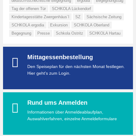
deutsch-tschechische Begegnung
ergodia
Begegnungstag
Tag der offenen Tür
SCHKOLA Lückendorf
Kindertagesstätte Zwergenhäus´l
SZ
Sächsische Zeitung
SCHKOLA ergodia
Exkursion
SCHKOLA Oberland
Begegnung
Presse
Schkola Ostritz
SCHKOLA Hartau
Mittagessenbestellung
Den Speiseplan für den nächsten Monat festlegen.
Hier geht's zum Login.
Rund ums Anmelden
Informationen über Anmeldeablaufplan,
Auswahlverfahren, einzelne Anmeldeformulare