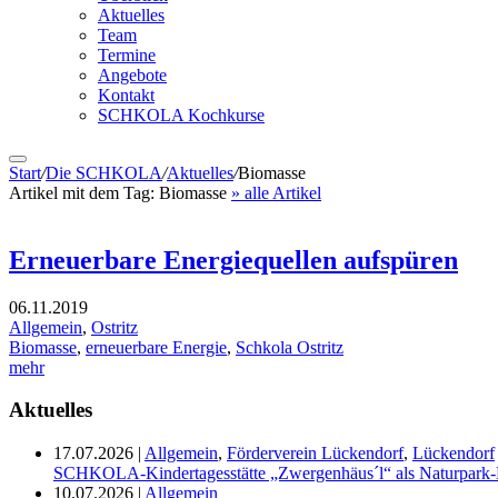
Aktuelles
Team
Termine
Angebote
Kontakt
SCHKOLA Kochkurse
Start
/
Die SCHKOLA
/
Aktuelles
/
Biomasse
Artikel mit dem Tag:
Biomasse
» alle Artikel
Erneuerbare Energiequellen aufspüren
06.11.2019
Allgemein
,
Ostritz
Biomasse
,
erneuerbare Energie
,
Schkola Ostritz
mehr
Aktuelles
17.07.2026
|
Allgemein
,
Förderverein Lückendorf
,
Lückendorf
SCHKOLA-Kindertagesstätte „Zwergenhäus´l“ als Naturpark-K
10.07.2026
|
Allgemein