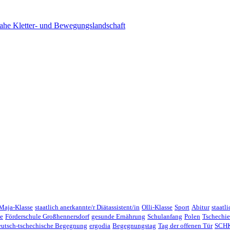
ahe Kletter- und Bewegungslandschaft
Maja-Klasse
staatlich anerkannte/r Diätassistent/in
Olli-Klasse
Sport
Abitur
staatl
e
Förderschule Großhennersdorf
gesunde Ernährung
Schulanfang
Polen
Tschechi
eutsch-tschechische Begegnung
ergodia
Begegnungstag
Tag der offenen Tür
SCHK