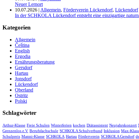
Neuer Lernort
10.07.2026
|
Allgemein
,
Förderverein Lückendorf
,
Lückendorf
In der SCHKOLA Lückendorf entsteht eine einzigartige naturn
Kategorien
Allgemein
Čeština
English
Ergodia
Ernährungsberatung
Gersdorf
Hartau
Jonsdorf
Lückendorf
Oberland
Ostritz
Polski
Schlagwörter
Arthur-Klasse
Freie Schulen
Winterferien
kochen
Diätassistent
Neujahrskonzert
Grenzenlos e.V.
Berufsfachschule
SCHKOLA Schulverbund
Inklusion
Max-Klass
Schulpreis
Manni-Klasse
SCHKOLA
Hartau
Förderverein
SCHKOLA Gersdorf
d