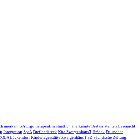
ich anerkannte/r Ergotherapeut/in
staatlich anerkannte Diätassistenten
Lesenacht
en
Integration
Spaß
Dreiländereck
Kita Zwergenhäus´l
Hrádek
Deutscher
OLA Lückendorf
Kindertagesstätte Zwergenhäus´l
SZ
Sächsische Zeitung