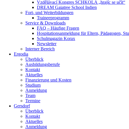
Vzdělávací Kongres SCHKOLA „hrajíc se učít“
DREAM Gaiatree School Indien
Fort- und Weiterbildungen
Traineeprogramm
Service & Downloads
FAQ – Häufige Fragen
Hospitationsanmeldung für Eltern, Pädagogen, S
Schulmagazin Korax
Newsletter
Interner Bereich
Ergodia
Überblick
Ausbildungsberufe
Kontakt
Aktuelles
Finanzierung und Kosten
Studium
Anmeldung
Team
Termine
Gersdorf
Überblick
Kontakt
Aktuelles
Anmeldung