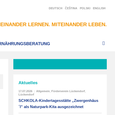
DEUTSCH
ČEŠTINA
POLSKI
ENGLISH
EINANDER LERNEN. MITEINANDER LEBEN.
RNÄHRUNGSBERATUNG
Aktuelles
17.07.2026
|
Allgemein
,
Förderverein Lückendorf
,
Lückendorf
SCHKOLA-Kindertagesstätte „Zwergenhäus
´l“ als Naturpark-Kita ausgezeichnet