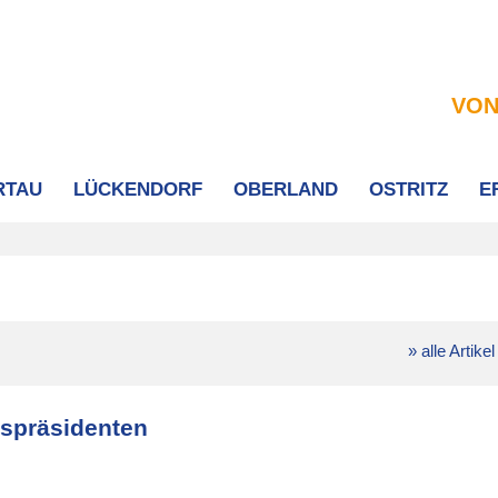
VON
RTAU
LÜCKENDORF
OBERLAND
OSTRITZ
E
» alle Artikel
espräsidenten