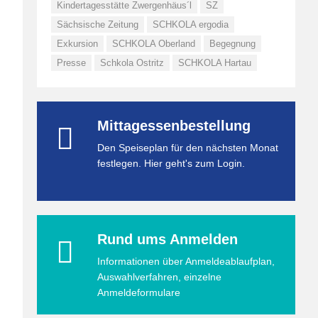
Kindertagesstätte Zwergenhäus´l
SZ
Sächsische Zeitung
SCHKOLA ergodia
Exkursion
SCHKOLA Oberland
Begegnung
Presse
Schkola Ostritz
SCHKOLA Hartau
Mittagessenbestellung
Den Speiseplan für den nächsten Monat
festlegen. Hier geht's zum Login.
Rund ums Anmelden
Informationen über Anmeldeablaufplan,
Auswahlverfahren, einzelne
Anmeldeformulare