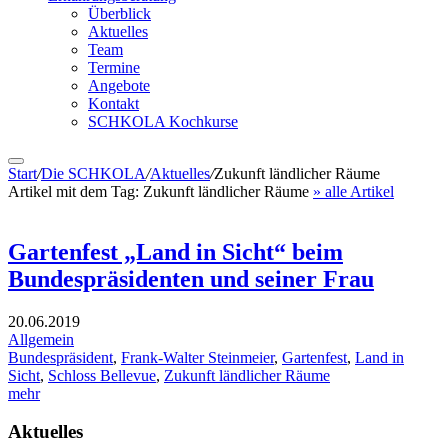
Überblick
Aktuelles
Team
Termine
Angebote
Kontakt
SCHKOLA Kochkurse
Start
/
Die SCHKOLA
/
Aktuelles
/
Zukunft ländlicher Räume
Artikel mit dem Tag:
Zukunft ländlicher Räume
» alle Artikel
Gartenfest „Land in Sicht“ beim
Bundespräsidenten und seiner Frau
20.06.2019
Allgemein
Bundespräsident
,
Frank-Walter Steinmeier
,
Gartenfest
,
Land in
Sicht
,
Schloss Bellevue
,
Zukunft ländlicher Räume
mehr
Aktuelles