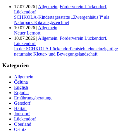
17.07.2026
|
Allgemein
,
Förderverein Lückendorf
,
Lückendorf
SCHKOLA-Kindertagesstätte „Zwergenhäus´l“ als
Naturpark-Kita ausgezeichnet
10.07.2026
|
Allgemein
Neuer Lernort
10.07.2026
|
Allgemein
,
Förderverein Lückendorf
,
Lückendorf
In der SCHKOLA Lückendorf entsteht eine einzigartige
naturnahe Kletter- und Bewegungslandschaft
Kategorien
Allgemein
Čeština
English
Ergodia
Ernährungsberatung
Gersdorf
Hartau
Jonsdorf
Lückendorf
Oberland
Ostritz