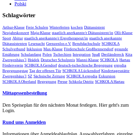
Polski
Schlagwörter
Arthur-Klasse
Freie Schulen
Winterferien
kochen
Diätassistent
Neujahrskonzert
Maja-Klasse
staatlich anerkannte/r Diätassistent/in
Olli-Klasse
Sport
Abitur
staatlich anerkannte/r Ergotherapeut/in
staatlich anerkannte
Diätassistenten
Lesenacht
Grenzenlos e.V.
Berufsfachschule
SCHKOLA
Schulverbund
Inklusion
Max-Klasse
Förderschule Großhennersdorf
gesunde
Ernährung
Schulanfang
Polen
Tschechien
Integration
Spaß
Dreiländereck
Kita
Zwergenhäus´l
Hrádek
Deutscher Schulpreis
Manni-Klasse
SCHKOLA
Hartau
Förderverein
SCHKOLA Gersdorf
deutsch-tschechische Begegnung
ergodia
Begegnungstag
Tag der offenen Tür
SCHKOLA Lückendorf
Kindertagesstätte
Zwergenhäus´l
SZ
Sächsische Zeitung
SCHKOLA ergodia
Exkursion
SCHKOLA Oberland
Begegnung
Presse
Schkola Ostritz
SCHKOLA Hartau
Mittagessenbestellung
Den Speiseplan für den nächsten Monat festlegen. Hier geht's zum
Login.
Rund ums Anmelden
Informationen über Anmeldeablaufplan, Auswahlverfahren, einzelne