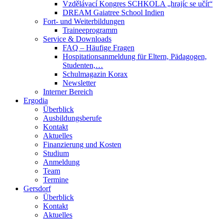
Vzdělávací Kongres SCHKOLA „hrajíc se učít“
DREAM Gaiatree School Indien
Fort- und Weiterbildungen
Traineeprogramm
Service & Downloads
FAQ – Häufige Fragen
Hospitationsanmeldung für Eltern, Pädagogen,
Studenten,…
Schulmagazin Korax
Newsletter
Interner Bereich
Ergodia
Überblick
Ausbildungsberufe
Kontakt
Aktuelles
Finanzierung und Kosten
Studium
Anmeldung
Team
Termine
Gersdorf
Überblick
Kontakt
Aktuelles