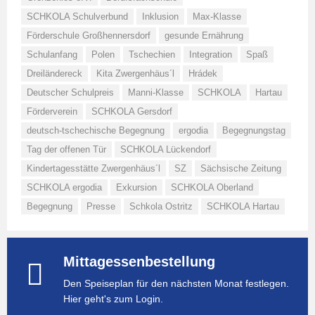
SCHKOLA Schulverbund
Inklusion
Max-Klasse
Förderschule Großhennersdorf
gesunde Ernährung
Schulanfang
Polen
Tschechien
Integration
Spaß
Dreiländereck
Kita Zwergenhäus´l
Hrádek
Deutscher Schulpreis
Manni-Klasse
SCHKOLA
Hartau
Förderverein
SCHKOLA Gersdorf
deutsch-tschechische Begegnung
ergodia
Begegnungstag
Tag der offenen Tür
SCHKOLA Lückendorf
Kindertagesstätte Zwergenhäus´l
SZ
Sächsische Zeitung
SCHKOLA ergodia
Exkursion
SCHKOLA Oberland
Begegnung
Presse
Schkola Ostritz
SCHKOLA Hartau
Mittagessenbestellung
Den Speiseplan für den nächsten Monat festlegen.
Hier geht's zum Login.