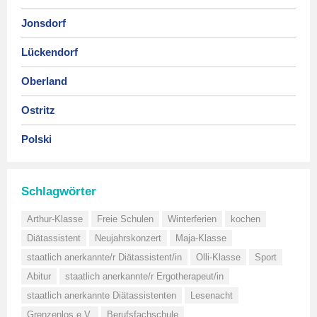
Jonsdorf
Lückendorf
Oberland
Ostritz
Polski
Schlagwörter
Arthur-Klasse
Freie Schulen
Winterferien
kochen
Diätassistent
Neujahrskonzert
Maja-Klasse
staatlich anerkannte/r Diätassistent/in
Olli-Klasse
Sport
Abitur
staatlich anerkannte/r Ergotherapeut/in
staatlich anerkannte Diätassistenten
Lesenacht
Grenzenlos e.V.
Berufsfachschule