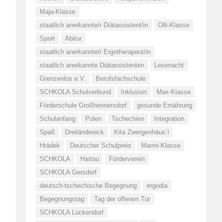
Maja-Klasse
staatlich anerkannte/r Diätassistent/in
Olli-Klasse
Sport
Abitur
staatlich anerkannte/r Ergotherapeut/in
staatlich anerkannte Diätassistenten
Lesenacht
Grenzenlos e.V.
Berufsfachschule
SCHKOLA Schulverbund
Inklusion
Max-Klasse
Förderschule Großhennersdorf
gesunde Ernährung
Schulanfang
Polen
Tschechien
Integration
Spaß
Dreiländereck
Kita Zwergenhäus´l
Hrádek
Deutscher Schulpreis
Manni-Klasse
SCHKOLA
Hartau
Förderverein
SCHKOLA Gersdorf
deutsch-tschechische Begegnung
ergodia
Begegnungstag
Tag der offenen Tür
SCHKOLA Lückendorf