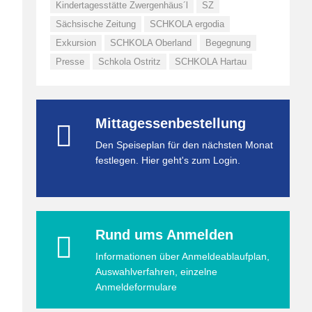
Kindertagesstätte Zwergenhäus´l
SZ
Sächsische Zeitung
SCHKOLA ergodia
Exkursion
SCHKOLA Oberland
Begegnung
Presse
Schkola Ostritz
SCHKOLA Hartau
Mittagessenbestellung
Den Speiseplan für den nächsten Monat
festlegen. Hier geht's zum Login.
Rund ums Anmelden
Informationen über Anmeldeablaufplan,
Auswahlverfahren, einzelne
Anmeldeformulare