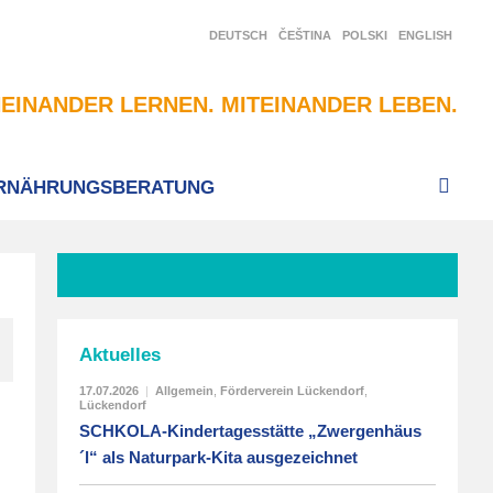
DEUTSCH
ČEŠTINA
POLSKI
ENGLISH
EINANDER LERNEN. MITEINANDER LEBEN.
RNÄHRUNGSBERATUNG
Aktuelles
17.07.2026
|
Allgemein
,
Förderverein Lückendorf
,
Lückendorf
SCHKOLA-Kindertagesstätte „Zwergenhäus
´l“ als Naturpark-Kita ausgezeichnet