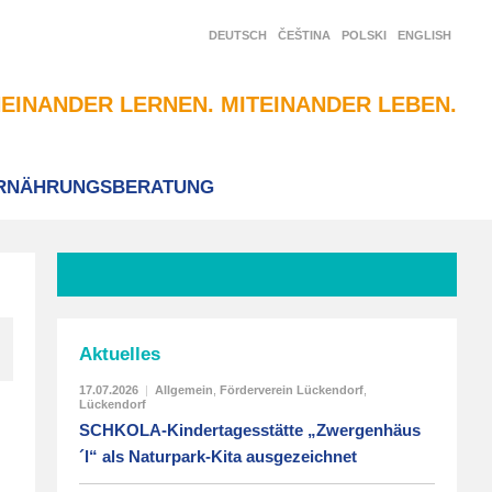
DEUTSCH
ČEŠTINA
POLSKI
ENGLISH
EINANDER LERNEN. MITEINANDER LEBEN.
RNÄHRUNGSBERATUNG
Aktuelles
17.07.2026
|
Allgemein
,
Förderverein Lückendorf
,
Lückendorf
SCHKOLA-Kindertagesstätte „Zwergenhäus
´l“ als Naturpark-Kita ausgezeichnet