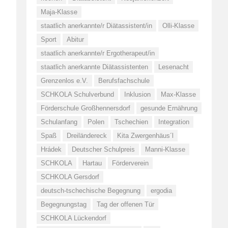
Maja-Klasse
staatlich anerkannte/r Diätassistent/in
Olli-Klasse
Sport
Abitur
staatlich anerkannte/r Ergotherapeut/in
staatlich anerkannte Diätassistenten
Lesenacht
Grenzenlos e.V.
Berufsfachschule
SCHKOLA Schulverbund
Inklusion
Max-Klasse
Förderschule Großhennersdorf
gesunde Ernährung
Schulanfang
Polen
Tschechien
Integration
Spaß
Dreiländereck
Kita Zwergenhäus´l
Hrádek
Deutscher Schulpreis
Manni-Klasse
SCHKOLA
Hartau
Förderverein
SCHKOLA Gersdorf
deutsch-tschechische Begegnung
ergodia
Begegnungstag
Tag der offenen Tür
SCHKOLA Lückendorf