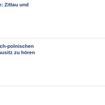
: Zittau und
ch-polnischen
usitz zu hören