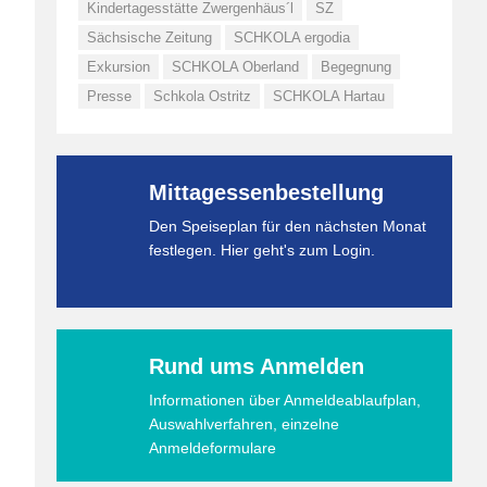
Kindertagesstätte Zwergenhäus´l
SZ
Sächsische Zeitung
SCHKOLA ergodia
Exkursion
SCHKOLA Oberland
Begegnung
Presse
Schkola Ostritz
SCHKOLA Hartau
Mittagessenbestellung
Den Speiseplan für den nächsten Monat
festlegen. Hier geht's zum Login.
Rund ums Anmelden
Informationen über Anmeldeablaufplan,
Auswahlverfahren, einzelne
Anmeldeformulare