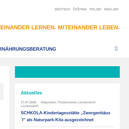
DEUTSCH
ČEŠTINA
POLSKI
ENGLISH
EINANDER LERNEN. MITEINANDER LEBEN.
RNÄHRUNGSBERATUNG
Aktuelles
17.07.2026
|
Allgemein
,
Förderverein Lückendorf
,
Lückendorf
SCHKOLA-Kindertagesstätte „Zwergenhäus
´l“ als Naturpark-Kita ausgezeichnet