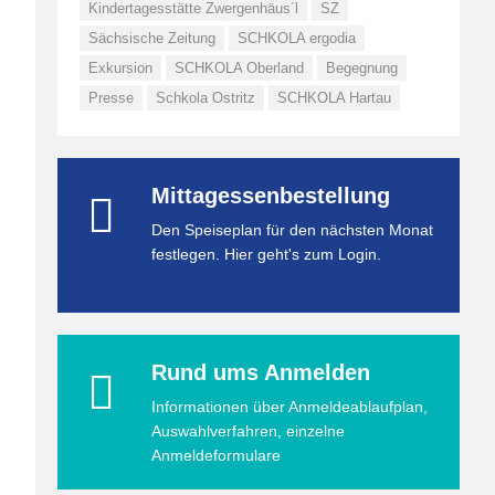
Kindertagesstätte Zwergenhäus´l
SZ
Sächsische Zeitung
SCHKOLA ergodia
Exkursion
SCHKOLA Oberland
Begegnung
Presse
Schkola Ostritz
SCHKOLA Hartau
Mittagessenbestellung
Den Speiseplan für den nächsten Monat
festlegen. Hier geht's zum Login.
Rund ums Anmelden
Informationen über Anmeldeablaufplan,
Auswahlverfahren, einzelne
Anmeldeformulare