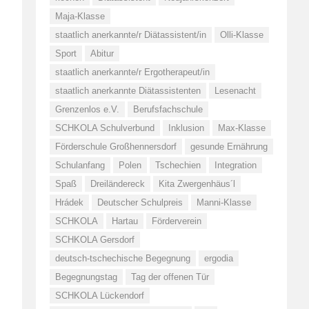
Maja-Klasse
staatlich anerkannte/r Diätassistent/in
Olli-Klasse
Sport
Abitur
staatlich anerkannte/r Ergotherapeut/in
staatlich anerkannte Diätassistenten
Lesenacht
Grenzenlos e.V.
Berufsfachschule
SCHKOLA Schulverbund
Inklusion
Max-Klasse
Förderschule Großhennersdorf
gesunde Ernährung
Schulanfang
Polen
Tschechien
Integration
Spaß
Dreiländereck
Kita Zwergenhäus´l
Hrádek
Deutscher Schulpreis
Manni-Klasse
SCHKOLA
Hartau
Förderverein
SCHKOLA Gersdorf
deutsch-tschechische Begegnung
ergodia
Begegnungstag
Tag der offenen Tür
SCHKOLA Lückendorf