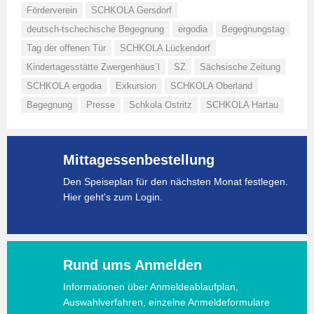
Förderverein
SCHKOLA Gersdorf
deutsch-tschechische Begegnung
ergodia
Begegnungstag
Tag der offenen Tür
SCHKOLA Lückendorf
Kindertagesstätte Zwergenhäus´l
SZ
Sächsische Zeitung
SCHKOLA ergodia
Exkursion
SCHKOLA Oberland
Begegnung
Presse
Schkola Ostritz
SCHKOLA Hartau
Mittagessenbestellung
Den Speiseplan für den nächsten Monat festlegen.
Hier geht's zum Login.
Rund ums Anmelden
Informationen über Anmeldeablaufplan,
Auswahlverfahren, einzelne Anmeldeformulare