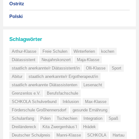
Ostritz
Polski
Schlagwörter
Arthur-Klasse
Freie Schulen
Winterferien
kochen
Diätassistent
Neujahrskonzert
Maja-Klasse
staatlich anerkannte/r Diätassistent/in
Olli-Klasse
Sport
Abitur
staatlich anerkannte/r Ergotherapeut/in
staatlich anerkannte Diätassistenten
Lesenacht
Grenzenlos e.V.
Berufsfachschule
SCHKOLA Schulverbund
Inklusion
Max-Klasse
Förderschule Großhennersdorf
gesunde Ernährung
Schulanfang
Polen
Tschechien
Integration
Spaß
Dreiländereck
Kita Zwergenhäus´l
Hrádek
Deutscher Schulpreis
Manni-Klasse
SCHKOLA
Hartau