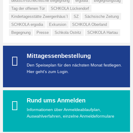
deutsch-tschechische Begegnung
ergodia
Begegnungstag
Tag der offenen Tür
SCHKOLA Lückendorf
Kindertagesstätte Zwergenhäus´l
SZ
Sächsische Zeitung
SCHKOLA ergodia
Exkursion
SCHKOLA Oberland
Begegnung
Presse
Schkola Ostritz
SCHKOLA Hartau
Mittagessenbestellung
Den Speiseplan für den nächsten Monat festlegen.
Hier geht's zum Login.
Rund ums Anmelden
Informationen über Anmeldeablaufplan,
Auswahlverfahren, einzelne Anmeldeformulare