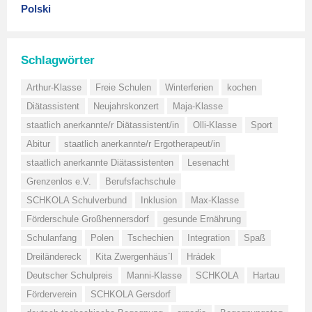
Polski
Schlagwörter
Arthur-Klasse
Freie Schulen
Winterferien
kochen
Diätassistent
Neujahrskonzert
Maja-Klasse
staatlich anerkannte/r Diätassistent/in
Olli-Klasse
Sport
Abitur
staatlich anerkannte/r Ergotherapeut/in
staatlich anerkannte Diätassistenten
Lesenacht
Grenzenlos e.V.
Berufsfachschule
SCHKOLA Schulverbund
Inklusion
Max-Klasse
Förderschule Großhennersdorf
gesunde Ernährung
Schulanfang
Polen
Tschechien
Integration
Spaß
Dreiländereck
Kita Zwergenhäus´l
Hrádek
Deutscher Schulpreis
Manni-Klasse
SCHKOLA
Hartau
Förderverein
SCHKOLA Gersdorf