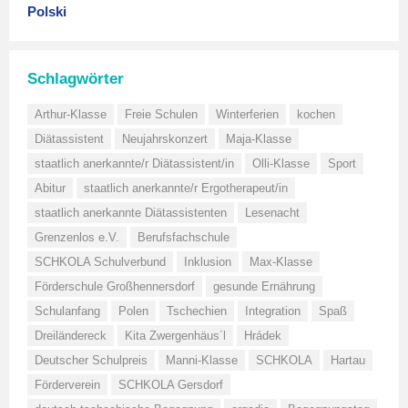
Polski
Schlagwörter
Arthur-Klasse
Freie Schulen
Winterferien
kochen
Diätassistent
Neujahrskonzert
Maja-Klasse
staatlich anerkannte/r Diätassistent/in
Olli-Klasse
Sport
Abitur
staatlich anerkannte/r Ergotherapeut/in
staatlich anerkannte Diätassistenten
Lesenacht
Grenzenlos e.V.
Berufsfachschule
SCHKOLA Schulverbund
Inklusion
Max-Klasse
Förderschule Großhennersdorf
gesunde Ernährung
Schulanfang
Polen
Tschechien
Integration
Spaß
Dreiländereck
Kita Zwergenhäus´l
Hrádek
Deutscher Schulpreis
Manni-Klasse
SCHKOLA
Hartau
Förderverein
SCHKOLA Gersdorf