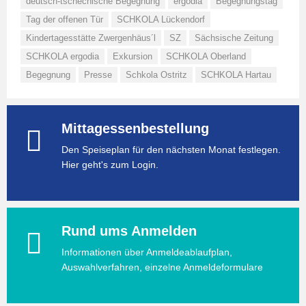
deutsch-tschechische Begegnung
ergodia
Begegnungstag
Tag der offenen Tür
SCHKOLA Lückendorf
Kindertagesstätte Zwergenhäus´l
SZ
Sächsische Zeitung
SCHKOLA ergodia
Exkursion
SCHKOLA Oberland
Begegnung
Presse
Schkola Ostritz
SCHKOLA Hartau
Mittagessenbestellung
Den Speiseplan für den nächsten Monat festlegen.
Hier geht's zum Login.
Rund ums Anmelden
Informationen über Anmeldeablaufplan,
Auswahlverfahren, einzelne Anmeldeformulare