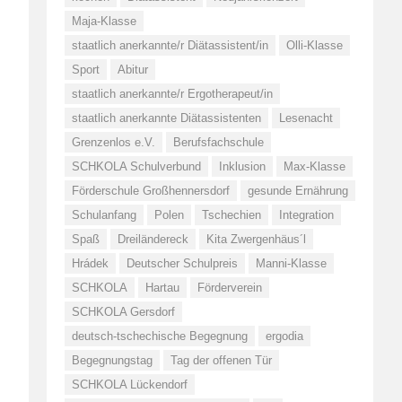
Maja-Klasse
staatlich anerkannte/r Diätassistent/in
Olli-Klasse
Sport
Abitur
staatlich anerkannte/r Ergotherapeut/in
staatlich anerkannte Diätassistenten
Lesenacht
Grenzenlos e.V.
Berufsfachschule
SCHKOLA Schulverbund
Inklusion
Max-Klasse
Förderschule Großhennersdorf
gesunde Ernährung
Schulanfang
Polen
Tschechien
Integration
Spaß
Dreiländereck
Kita Zwergenhäus´l
Hrádek
Deutscher Schulpreis
Manni-Klasse
SCHKOLA
Hartau
Förderverein
SCHKOLA Gersdorf
deutsch-tschechische Begegnung
ergodia
Begegnungstag
Tag der offenen Tür
SCHKOLA Lückendorf