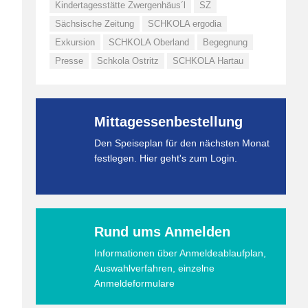
Kindertagesstätte Zwergenhäus´l
SZ
Sächsische Zeitung
SCHKOLA ergodia
Exkursion
SCHKOLA Oberland
Begegnung
Presse
Schkola Ostritz
SCHKOLA Hartau
Mittagessenbestellung
Den Speiseplan für den nächsten Monat
festlegen. Hier geht's zum Login.
Rund ums Anmelden
Informationen über Anmeldeablaufplan,
Auswahlverfahren, einzelne
Anmeldeformulare