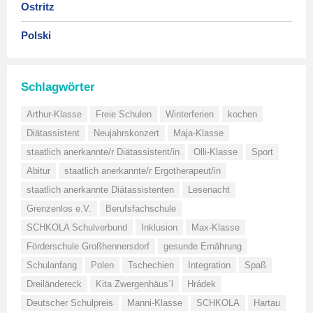
Ostritz
Polski
Schlagwörter
Arthur-Klasse
Freie Schulen
Winterferien
kochen
Diätassistent
Neujahrskonzert
Maja-Klasse
staatlich anerkannte/r Diätassistent/in
Olli-Klasse
Sport
Abitur
staatlich anerkannte/r Ergotherapeut/in
staatlich anerkannte Diätassistenten
Lesenacht
Grenzenlos e.V.
Berufsfachschule
SCHKOLA Schulverbund
Inklusion
Max-Klasse
Förderschule Großhennersdorf
gesunde Ernährung
Schulanfang
Polen
Tschechien
Integration
Spaß
Dreiländereck
Kita Zwergenhäus´l
Hrádek
Deutscher Schulpreis
Manni-Klasse
SCHKOLA
Hartau