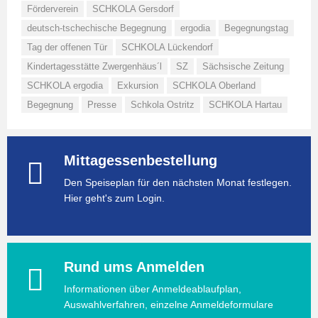
Förderverein
SCHKOLA Gersdorf
deutsch-tschechische Begegnung
ergodia
Begegnungstag
Tag der offenen Tür
SCHKOLA Lückendorf
Kindertagesstätte Zwergenhäus´l
SZ
Sächsische Zeitung
SCHKOLA ergodia
Exkursion
SCHKOLA Oberland
Begegnung
Presse
Schkola Ostritz
SCHKOLA Hartau
Mittagessenbestellung
Den Speiseplan für den nächsten Monat festlegen.
Hier geht's zum Login.
Rund ums Anmelden
Informationen über Anmeldeablaufplan,
Auswahlverfahren, einzelne Anmeldeformulare