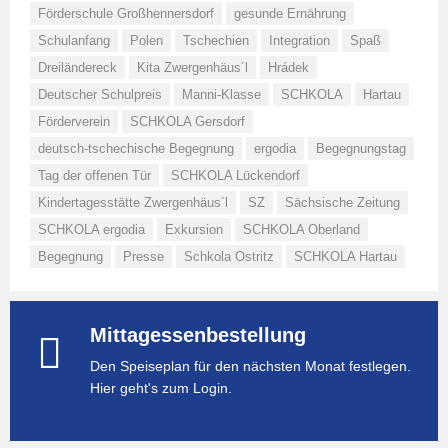
Förderschule Großhennersdorf
gesunde Ernährung
Schulanfang
Polen
Tschechien
Integration
Spaß
Dreiländereck
Kita Zwergenhäus´l
Hrádek
Deutscher Schulpreis
Manni-Klasse
SCHKOLA
Hartau
Förderverein
SCHKOLA Gersdorf
deutsch-tschechische Begegnung
ergodia
Begegnungstag
Tag der offenen Tür
SCHKOLA Lückendorf
Kindertagesstätte Zwergenhäus´l
SZ
Sächsische Zeitung
SCHKOLA ergodia
Exkursion
SCHKOLA Oberland
Begegnung
Presse
Schkola Ostritz
SCHKOLA Hartau
Mittagessenbestellung
Den Speiseplan für den nächsten Monat festlegen.
Hier geht's zum Login.