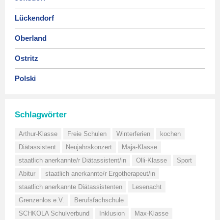
Lückendorf
Oberland
Ostritz
Polski
Schlagwörter
Arthur-Klasse
Freie Schulen
Winterferien
kochen
Diätassistent
Neujahrskonzert
Maja-Klasse
staatlich anerkannte/r Diätassistent/in
Olli-Klasse
Sport
Abitur
staatlich anerkannte/r Ergotherapeut/in
staatlich anerkannte Diätassistenten
Lesenacht
Grenzenlos e.V.
Berufsfachschule
SCHKOLA Schulverbund
Inklusion
Max-Klasse