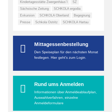
Kindertagesstätte Zwergenhäus´l
SZ
Sächsische Zeitung
SCHKOLA ergodia
Exkursion
SCHKOLA Oberland
Begegnung
Presse
Schkola Ostritz
SCHKOLA Hartau
Mittagessenbestellung
Den Speiseplan für den nächsten Monat
festlegen. Hier geht's zum Login.
Rund ums Anmelden
Informationen über Anmeldeablaufplan,
Auswahlverfahren, einzelne
Anmeldeformulare