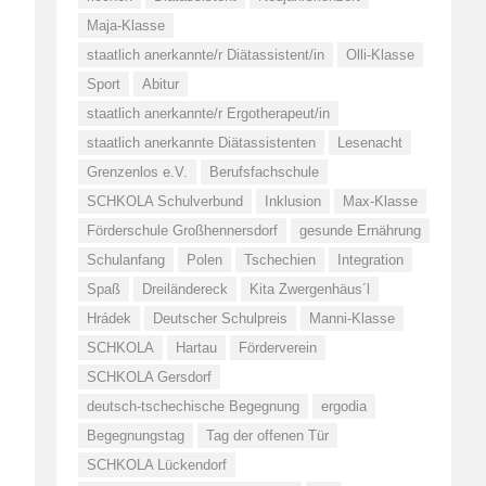
Maja-Klasse
staatlich anerkannte/r Diätassistent/in
Olli-Klasse
Sport
Abitur
staatlich anerkannte/r Ergotherapeut/in
staatlich anerkannte Diätassistenten
Lesenacht
Grenzenlos e.V.
Berufsfachschule
SCHKOLA Schulverbund
Inklusion
Max-Klasse
Förderschule Großhennersdorf
gesunde Ernährung
Schulanfang
Polen
Tschechien
Integration
Spaß
Dreiländereck
Kita Zwergenhäus´l
Hrádek
Deutscher Schulpreis
Manni-Klasse
SCHKOLA
Hartau
Förderverein
SCHKOLA Gersdorf
deutsch-tschechische Begegnung
ergodia
Begegnungstag
Tag der offenen Tür
SCHKOLA Lückendorf