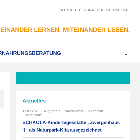
DEUTSCH
ČEŠTINA
POLSKI
ENGLISH
EINANDER LERNEN. MITEINANDER LEBEN.
RNÄHRUNGSBERATUNG
Aktuelles
17.07.2026
|
Allgemein
,
Förderverein Lückendorf
,
Lückendorf
SCHKOLA-Kindertagesstätte „Zwergenhäus
´l“ als Naturpark-Kita ausgezeichnet