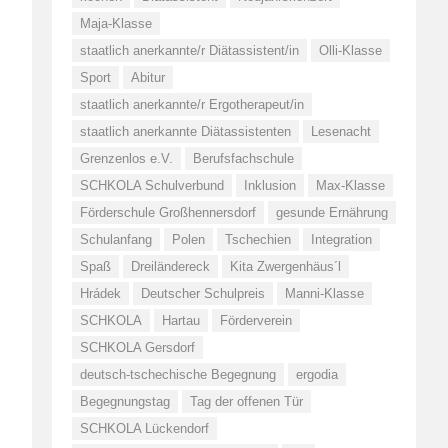
Maja-Klasse
staatlich anerkannte/r Diätassistent/in
Olli-Klasse
Sport
Abitur
staatlich anerkannte/r Ergotherapeut/in
staatlich anerkannte Diätassistenten
Lesenacht
Grenzenlos e.V.
Berufsfachschule
SCHKOLA Schulverbund
Inklusion
Max-Klasse
Förderschule Großhennersdorf
gesunde Ernährung
Schulanfang
Polen
Tschechien
Integration
Spaß
Dreiländereck
Kita Zwergenhäus´l
Hrádek
Deutscher Schulpreis
Manni-Klasse
SCHKOLA
Hartau
Förderverein
SCHKOLA Gersdorf
deutsch-tschechische Begegnung
ergodia
Begegnungstag
Tag der offenen Tür
SCHKOLA Lückendorf