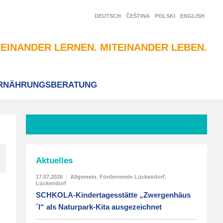
DEUTSCH
ČEŠTINA
POLSKI
ENGLISH
EINANDER LERNEN. MITEINANDER LEBEN.
RNÄHRUNGSBERATUNG
Aktuelles
17.07.2026
|
Allgemein
,
Förderverein Lückendorf
,
Lückendorf
SCHKOLA-Kindertagesstätte „Zwergenhäus
´l“ als Naturpark-Kita ausgezeichnet