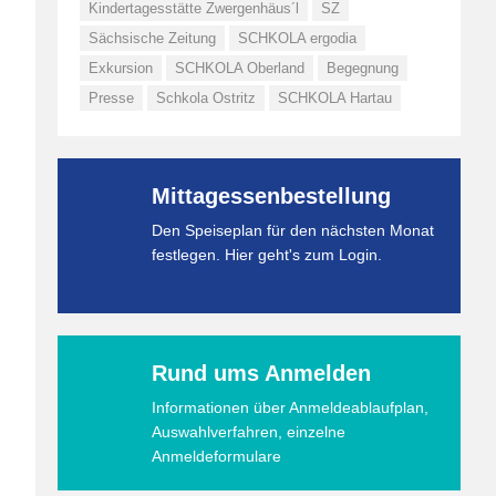
Kindertagesstätte Zwergenhäus´l
SZ
Sächsische Zeitung
SCHKOLA ergodia
Exkursion
SCHKOLA Oberland
Begegnung
Presse
Schkola Ostritz
SCHKOLA Hartau
Mittagessenbestellung
Den Speiseplan für den nächsten Monat
festlegen. Hier geht's zum Login.
Rund ums Anmelden
Informationen über Anmeldeablaufplan,
Auswahlverfahren, einzelne
Anmeldeformulare