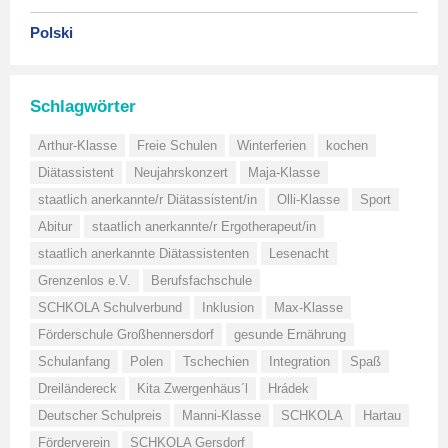
Polski
Schlagwörter
Arthur-Klasse
Freie Schulen
Winterferien
kochen
Diätassistent
Neujahrskonzert
Maja-Klasse
staatlich anerkannte/r Diätassistent/in
Olli-Klasse
Sport
Abitur
staatlich anerkannte/r Ergotherapeut/in
staatlich anerkannte Diätassistenten
Lesenacht
Grenzenlos e.V.
Berufsfachschule
SCHKOLA Schulverbund
Inklusion
Max-Klasse
Förderschule Großhennersdorf
gesunde Ernährung
Schulanfang
Polen
Tschechien
Integration
Spaß
Dreiländereck
Kita Zwergenhäus´l
Hrádek
Deutscher Schulpreis
Manni-Klasse
SCHKOLA
Hartau
Förderverein
SCHKOLA Gersdorf