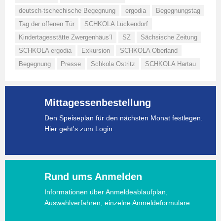
deutsch-tschechische Begegnung
ergodia
Begegnungstag
Tag der offenen Tür
SCHKOLA Lückendorf
Kindertagesstätte Zwergenhäus´l
SZ
Sächsische Zeitung
SCHKOLA ergodia
Exkursion
SCHKOLA Oberland
Begegnung
Presse
Schkola Ostritz
SCHKOLA Hartau
Mittagessenbestellung
Den Speiseplan für den nächsten Monat festlegen.
Hier geht's zum Login.
Rund ums Anmelden
Informationen über Anmeldeablaufplan,
Auswahlverfahren, einzelne Anmeldeformulare