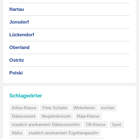
Hartau
Jonsdorf
Lückendorf
Oberland
Ostritz
Polski
Schlagwörter
Arthur-Klasse
Freie Schulen
Winterferien
kochen
Diätassistent
Neujahrskonzert
Maja-Klasse
staatlich anerkannte/r Diätassistent/in
Olli-Klasse
Sport
Abitur
staatlich anerkannte/r Ergotherapeut/in