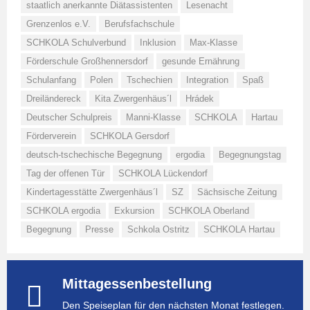
staatlich anerkannte Diätassistenten
Lesenacht
Grenzenlos e.V.
Berufsfachschule
SCHKOLA Schulverbund
Inklusion
Max-Klasse
Förderschule Großhennersdorf
gesunde Ernährung
Schulanfang
Polen
Tschechien
Integration
Spaß
Dreiländereck
Kita Zwergenhäus´l
Hrádek
Deutscher Schulpreis
Manni-Klasse
SCHKOLA
Hartau
Förderverein
SCHKOLA Gersdorf
deutsch-tschechische Begegnung
ergodia
Begegnungstag
Tag der offenen Tür
SCHKOLA Lückendorf
Kindertagesstätte Zwergenhäus´l
SZ
Sächsische Zeitung
SCHKOLA ergodia
Exkursion
SCHKOLA Oberland
Begegnung
Presse
Schkola Ostritz
SCHKOLA Hartau
Mittagessenbestellung
Den Speiseplan für den nächsten Monat festlegen.