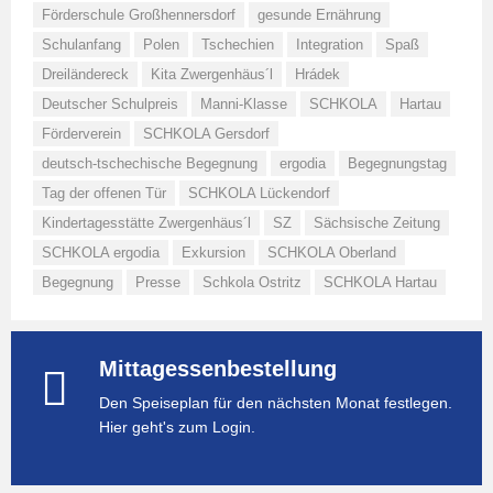
Förderschule Großhennersdorf
gesunde Ernährung
Schulanfang
Polen
Tschechien
Integration
Spaß
Dreiländereck
Kita Zwergenhäus´l
Hrádek
Deutscher Schulpreis
Manni-Klasse
SCHKOLA
Hartau
Förderverein
SCHKOLA Gersdorf
deutsch-tschechische Begegnung
ergodia
Begegnungstag
Tag der offenen Tür
SCHKOLA Lückendorf
Kindertagesstätte Zwergenhäus´l
SZ
Sächsische Zeitung
SCHKOLA ergodia
Exkursion
SCHKOLA Oberland
Begegnung
Presse
Schkola Ostritz
SCHKOLA Hartau
Mittagessenbestellung
Den Speiseplan für den nächsten Monat festlegen.
Hier geht's zum Login.