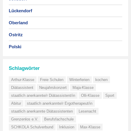
Lückendorf
Oberland
Ostritz
Polski
Schlagwörter
Arthur-Klasse
Freie Schulen
Winterferien
kochen
Diätassistent
Neujahrskonzert
Maja-Klasse
staatlich anerkannte/r Diätassistent/in
Olli-Klasse
Sport
Abitur
staatlich anerkannte/r Ergotherapeut/in
staatlich anerkannte Diätassistenten
Lesenacht
Grenzenlos e.V.
Berufsfachschule
SCHKOLA Schulverbund
Inklusion
Max-Klasse