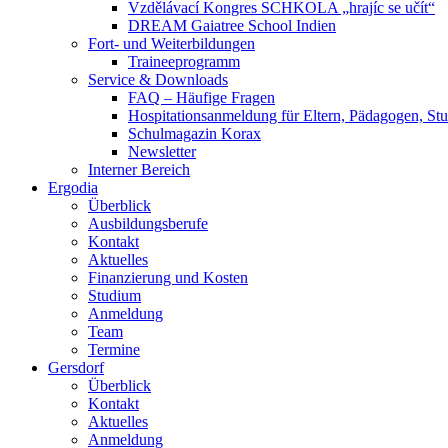
Vzdělávací Kongres SCHKOLA „hrajíc se učít“
DREAM Gaiatree School Indien
Fort- und Weiterbildungen
Traineeprogramm
Service & Downloads
FAQ – Häufige Fragen
Hospitationsanmeldung für Eltern, Pädagogen, S
Schulmagazin Korax
Newsletter
Interner Bereich
Ergodia
Überblick
Ausbildungsberufe
Kontakt
Aktuelles
Finanzierung und Kosten
Studium
Anmeldung
Team
Termine
Gersdorf
Überblick
Kontakt
Aktuelles
Anmeldung