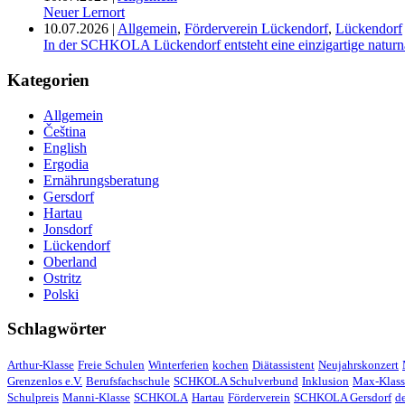
Neuer Lernort
10.07.2026
|
Allgemein
,
Förderverein Lückendorf
,
Lückendorf
In der SCHKOLA Lückendorf entsteht eine einzigartige naturn
Kategorien
Allgemein
Čeština
English
Ergodia
Ernährungsberatung
Gersdorf
Hartau
Jonsdorf
Lückendorf
Oberland
Ostritz
Polski
Schlagwörter
Arthur-Klasse
Freie Schulen
Winterferien
kochen
Diätassistent
Neujahrskonzert
Grenzenlos e.V.
Berufsfachschule
SCHKOLA Schulverbund
Inklusion
Max-Klass
Schulpreis
Manni-Klasse
SCHKOLA
Hartau
Förderverein
SCHKOLA Gersdorf
d