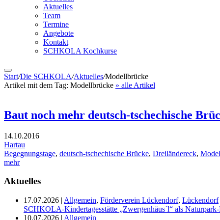
Aktuelles
Team
Termine
Angebote
Kontakt
SCHKOLA Kochkurse
Start
/
Die SCHKOLA
/
Aktuelles
/
Modellbrücke
Artikel mit dem Tag:
Modellbrücke
» alle Artikel
Baut noch mehr deutsch-tschechische Brü
14.10.2016
Hartau
Begegnungstage
,
deutsch-tschechische Brücke
,
Dreiländereck
,
Model
mehr
Aktuelles
17.07.2026
|
Allgemein
,
Förderverein Lückendorf
,
Lückendorf
SCHKOLA-Kindertagesstätte „Zwergenhäus´l“ als Naturpark-K
10.07.2026
|
Allgemein