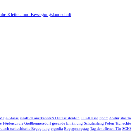
ahe Kletter- und Bewegungslandschaft
Maja-Klasse
staatlich anerkannte/r Diätassistent/in
Olli-Klasse
Sport
Abitur
staatl
e
Förderschule Großhennersdorf
gesunde Ernährung
Schulanfang
Polen
Tschechi
eutsch-tschechische Begegnung
ergodia
Begegnungstag
Tag der offenen Tür
SCHK