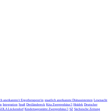
ich anerkannte/r Ergotherapeut/in
staatlich anerkannte Diätassistenten
Lesenacht
en
Integration
Spaß
Dreiländereck
Kita Zwergenhäus´l
Hrádek
Deutscher
OLA Lückendorf
Kindertagesstätte Zwergenhäus´l
SZ
Sächsische Zeitung