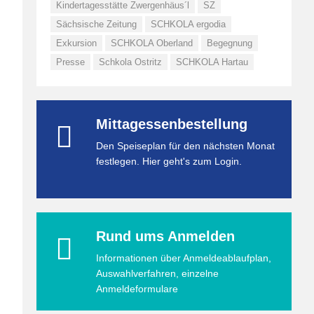
Kindertagesstätte Zwergenhäus´l
SZ
Sächsische Zeitung
SCHKOLA ergodia
Exkursion
SCHKOLA Oberland
Begegnung
Presse
Schkola Ostritz
SCHKOLA Hartau
Mittagessenbestellung
Den Speiseplan für den nächsten Monat
festlegen. Hier geht's zum Login.
Rund ums Anmelden
Informationen über Anmeldeablaufplan,
Auswahlverfahren, einzelne
Anmeldeformulare