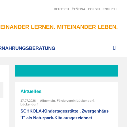
DEUTSCH
ČEŠTINA
POLSKI
ENGLISH
EINANDER LERNEN. MITEINANDER LEBEN.
RNÄHRUNGSBERATUNG
Aktuelles
17.07.2026
|
Allgemein
,
Förderverein Lückendorf
,
Lückendorf
SCHKOLA-Kindertagesstätte „Zwergenhäus
´l“ als Naturpark-Kita ausgezeichnet