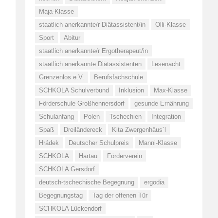
Maja-Klasse
staatlich anerkannte/r Diätassistent/in
Olli-Klasse
Sport
Abitur
staatlich anerkannte/r Ergotherapeut/in
staatlich anerkannte Diätassistenten
Lesenacht
Grenzenlos e.V.
Berufsfachschule
SCHKOLA Schulverbund
Inklusion
Max-Klasse
Förderschule Großhennersdorf
gesunde Ernährung
Schulanfang
Polen
Tschechien
Integration
Spaß
Dreiländereck
Kita Zwergenhäus´l
Hrádek
Deutscher Schulpreis
Manni-Klasse
SCHKOLA
Hartau
Förderverein
SCHKOLA Gersdorf
deutsch-tschechische Begegnung
ergodia
Begegnungstag
Tag der offenen Tür
SCHKOLA Lückendorf