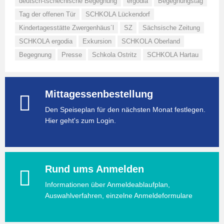
deutsch-tschechische Begegnung
ergodia
Begegnungstag
Tag der offenen Tür
SCHKOLA Lückendorf
Kindertagesstätte Zwergenhäus´l
SZ
Sächsische Zeitung
SCHKOLA ergodia
Exkursion
SCHKOLA Oberland
Begegnung
Presse
Schkola Ostritz
SCHKOLA Hartau
Mittagessenbestellung
Den Speiseplan für den nächsten Monat festlegen.
Hier geht's zum Login.
Rund ums Anmelden
Informationen über Anmeldeablaufplan,
Auswahlverfahren, einzelne Anmeldeformulare