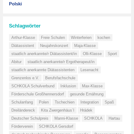
Polski
Schlagwörter
Arthur-Klasse
Freie Schulen
Winterferien
kochen
Diätassistent
Neujahrskonzert
Maja-Klasse
staatlich anerkannte/r Diätassistent/in
Olli-Klasse
Sport
Abitur
staatlich anerkannte/r Ergotherapeut/in
staatlich anerkannte Diätassistenten
Lesenacht
Grenzenlos e.V.
Berufsfachschule
SCHKOLA Schulverbund
Inklusion
Max-Klasse
Förderschule Großhennersdorf
gesunde Ernährung
Schulanfang
Polen
Tschechien
Integration
Spaß
Dreiländereck
Kita Zwergenhäus´l
Hrádek
Deutscher Schulpreis
Manni-Klasse
SCHKOLA
Hartau
Förderverein
SCHKOLA Gersdorf