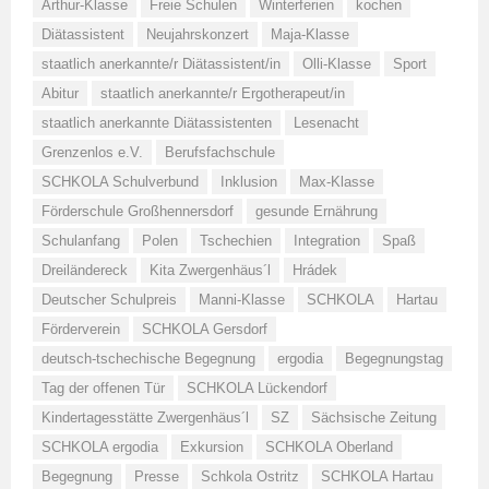
Arthur-Klasse
Freie Schulen
Winterferien
kochen
Diätassistent
Neujahrskonzert
Maja-Klasse
staatlich anerkannte/r Diätassistent/in
Olli-Klasse
Sport
Abitur
staatlich anerkannte/r Ergotherapeut/in
staatlich anerkannte Diätassistenten
Lesenacht
Grenzenlos e.V.
Berufsfachschule
SCHKOLA Schulverbund
Inklusion
Max-Klasse
Förderschule Großhennersdorf
gesunde Ernährung
Schulanfang
Polen
Tschechien
Integration
Spaß
Dreiländereck
Kita Zwergenhäus´l
Hrádek
Deutscher Schulpreis
Manni-Klasse
SCHKOLA
Hartau
Förderverein
SCHKOLA Gersdorf
deutsch-tschechische Begegnung
ergodia
Begegnungstag
Tag der offenen Tür
SCHKOLA Lückendorf
Kindertagesstätte Zwergenhäus´l
SZ
Sächsische Zeitung
SCHKOLA ergodia
Exkursion
SCHKOLA Oberland
Begegnung
Presse
Schkola Ostritz
SCHKOLA Hartau