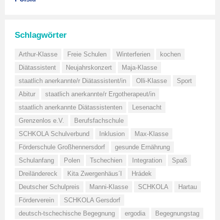
Schlagwörter
Arthur-Klasse
Freie Schulen
Winterferien
kochen
Diätassistent
Neujahrskonzert
Maja-Klasse
staatlich anerkannte/r Diätassistent/in
Olli-Klasse
Sport
Abitur
staatlich anerkannte/r Ergotherapeut/in
staatlich anerkannte Diätassistenten
Lesenacht
Grenzenlos e.V.
Berufsfachschule
SCHKOLA Schulverbund
Inklusion
Max-Klasse
Förderschule Großhennersdorf
gesunde Ernährung
Schulanfang
Polen
Tschechien
Integration
Spaß
Dreiländereck
Kita Zwergenhäus´l
Hrádek
Deutscher Schulpreis
Manni-Klasse
SCHKOLA
Hartau
Förderverein
SCHKOLA Gersdorf
deutsch-tschechische Begegnung
ergodia
Begegnungstag