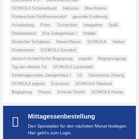
SCHKOLA Schulverbund
Inklusion
Max-Klasse
Förderschule Großhennersdorf
gesunde Ernährung
Schulanfang
Polen
Tschechien
Integration
Spaß
Dreiländereck
Kita Zwergenhäus´l
Hrádek
Deutscher Schulpreis
Manni-Klasse
SCHKOLA
Hartau
Förderverein
SCHKOLA Gersdorf
deutsch-tschechische Begegnung
ergodia
Begegnungstag
Tag der offenen Tür
SCHKOLA Lückendorf
Kindertagesstätte Zwergenhäus´l
SZ
Sächsische Zeitung
SCHKOLA ergodia
Exkursion
SCHKOLA Oberland
Begegnung
Presse
Schkola Ostritz
SCHKOLA Hartau
Mittagessenbestellung
Den Speiseplan für den nächsten Monat festlegen.
Hier geht's zum Login.