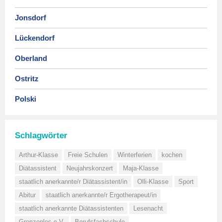
Jonsdorf
Lückendorf
Oberland
Ostritz
Polski
Schlagwörter
Arthur-Klasse
Freie Schulen
Winterferien
kochen
Diätassistent
Neujahrskonzert
Maja-Klasse
staatlich anerkannte/r Diätassistent/in
Olli-Klasse
Sport
Abitur
staatlich anerkannte/r Ergotherapeut/in
staatlich anerkannte Diätassistenten
Lesenacht
Grenzenlos e.V.
Berufsfachschule