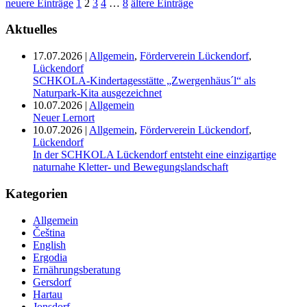
neuere Einträge
1
2
3
4
…
8
ältere Einträge
Aktuelles
17.07.2026
|
Allgemein
,
Förderverein Lückendorf
,
Lückendorf
SCHKOLA-Kindertagesstätte „Zwergenhäus´l“ als
Naturpark-Kita ausgezeichnet
10.07.2026
|
Allgemein
Neuer Lernort
10.07.2026
|
Allgemein
,
Förderverein Lückendorf
,
Lückendorf
In der SCHKOLA Lückendorf entsteht eine einzigartige
naturnahe Kletter- und Bewegungslandschaft
Kategorien
Allgemein
Čeština
English
Ergodia
Ernährungsberatung
Gersdorf
Hartau
Jonsdorf