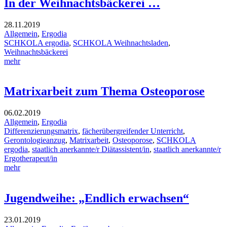
In der Weihnachtsbäckerei …
28.11.2019
Allgemein
,
Ergodia
SCHKOLA ergodia
,
SCHKOLA Weihnachtsladen
,
Weihnachtsbäckerei
mehr
Matrixarbeit zum Thema Osteoporose
06.02.2019
Allgemein
,
Ergodia
Differenzierungsmatrix
,
fächerübergreifender Unterricht
,
Gerontologieanzug
,
Matrixarbeit
,
Osteoporose
,
SCHKOLA
ergodia
,
staatlich anerkannte/r Diätassistent/in
,
staatlich anerkannte/r
Ergotherapeut/in
mehr
Jugendweihe: „Endlich erwachsen“
23.01.2019