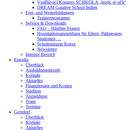
Vzdělávací Kongres SCHKOLA „hrajíc se učít“
DREAM Gaiatree School Indien
Fort- und Weiterbildungen
Traineeprogramm
Service & Downloads
FAQ – Häufige Fragen
Hospitationsanmeldung für Eltern, Pädagogen,
Studenten,…
Schulmagazin Korax
Newsletter
Interner Bereich
Ergodia
Überblick
Ausbildungsberufe
Kontakt
Aktuelles
Finanzierung und Kosten
Studium
Anmeldung
Team
Termine
Gersdorf
Überblick
Kontakt
Aktuelles