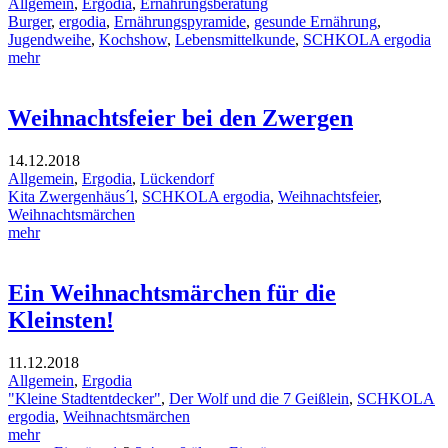
Allgemein
,
Ergodia
,
Ernährungsberatung
Burger
,
ergodia
,
Ernährungspyramide
,
gesunde Ernährung
,
Jugendweihe
,
Kochshow
,
Lebensmittelkunde
,
SCHKOLA ergodia
mehr
Weihnachtsfeier bei den Zwergen
14.12.2018
Allgemein
,
Ergodia
,
Lückendorf
Kita Zwergenhäus´l
,
SCHKOLA ergodia
,
Weihnachtsfeier
,
Weihnachtsmärchen
mehr
Ein Weihnachtsmärchen für die
Kleinsten!
11.12.2018
Allgemein
,
Ergodia
"Kleine Stadtentdecker"
,
Der Wolf und die 7 Geißlein
,
SCHKOLA
ergodia
,
Weihnachtsmärchen
mehr