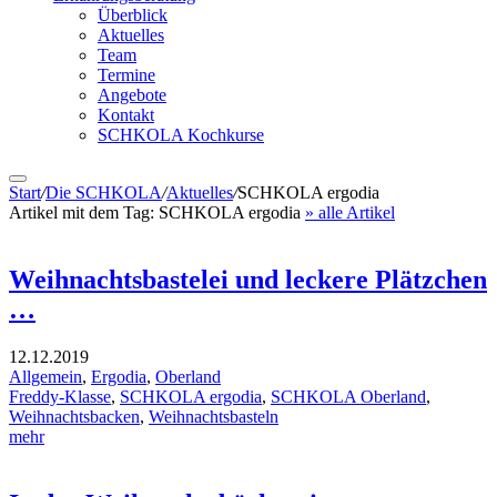
Überblick
Aktuelles
Team
Termine
Angebote
Kontakt
SCHKOLA Kochkurse
Start
/
Die SCHKOLA
/
Aktuelles
/
SCHKOLA ergodia
Artikel mit dem Tag:
SCHKOLA ergodia
» alle Artikel
Weihnachtsbastelei und leckere Plätzchen
…
12.12.2019
Allgemein
,
Ergodia
,
Oberland
Freddy-Klasse
,
SCHKOLA ergodia
,
SCHKOLA Oberland
,
Weihnachtsbacken
,
Weihnachtsbasteln
mehr