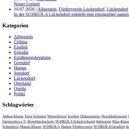
Neuer Lernort
10.07.2026
|
Allgemein
,
Förderverein Lückendorf
,
Lückendorf
In der SCHKOLA Lückendorf entsteht eine einzigartige naturn
Kategorien
Allgemein
Čeština
English
Ergodia
Ernährungsberatung
Gersdorf
Hartau
Jonsdorf
Lückendorf
Oberland
Ostritz
Polski
Schlagwörter
Arthur-Klasse
Freie Schulen
Winterferien
kochen
Diätassistent
Neujahrskonzert
Grenzenlos e.V.
Berufsfachschule
SCHKOLA Schulverbund
Inklusion
Max-Klass
Schulpreis
Manni-Klasse
SCHKOLA
Hartau
Förderverein
SCHKOLA Gersdorf
d