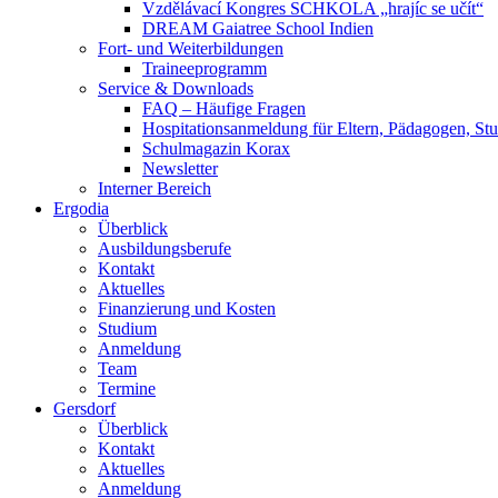
Vzdělávací Kongres SCHKOLA „hrajíc se učít“
DREAM Gaiatree School Indien
Fort- und Weiterbildungen
Traineeprogramm
Service & Downloads
FAQ – Häufige Fragen
Hospitationsanmeldung für Eltern, Pädagogen, S
Schulmagazin Korax
Newsletter
Interner Bereich
Ergodia
Überblick
Ausbildungsberufe
Kontakt
Aktuelles
Finanzierung und Kosten
Studium
Anmeldung
Team
Termine
Gersdorf
Überblick
Kontakt
Aktuelles
Anmeldung