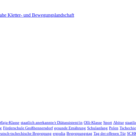
ahe Kletter- und Bewegungslandschaft
Maja-Klasse
staatlich anerkannte/r Diätassistent/in
Olli-Klasse
Sport
Abitur
staatl
e
Förderschule Großhennersdorf
gesunde Ernährung
Schulanfang
Polen
Tschechi
eutsch-tschechische Begegnung
ergodia
Begegnungstag
Tag der offenen Tür
SCHK