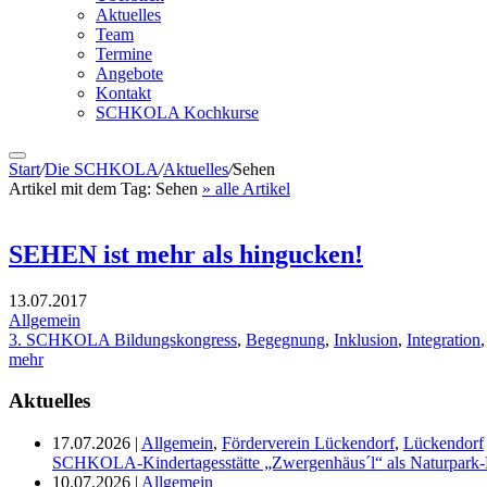
Aktuelles
Team
Termine
Angebote
Kontakt
SCHKOLA Kochkurse
Start
/
Die SCHKOLA
/
Aktuelles
/
Sehen
Artikel mit dem Tag:
Sehen
» alle Artikel
SEHEN ist mehr als hingucken!
13.07.2017
Allgemein
3. SCHKOLA Bildungskongress
,
Begegnung
,
Inklusion
,
Integration
mehr
Aktuelles
17.07.2026
|
Allgemein
,
Förderverein Lückendorf
,
Lückendorf
SCHKOLA-Kindertagesstätte „Zwergenhäus´l“ als Naturpark-K
10.07.2026
|
Allgemein