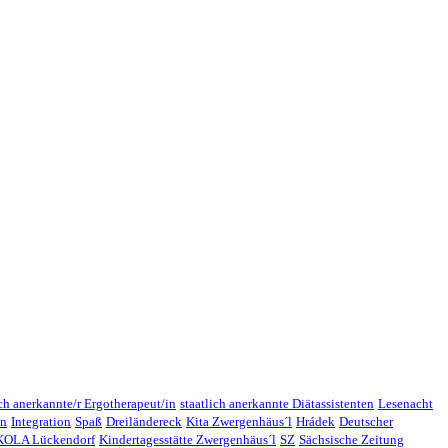
ich anerkannte/r Ergotherapeut/in
staatlich anerkannte Diätassistenten
Lesenacht
en
Integration
Spaß
Dreiländereck
Kita Zwergenhäus´l
Hrádek
Deutscher
OLA Lückendorf
Kindertagesstätte Zwergenhäus´l
SZ
Sächsische Zeitung