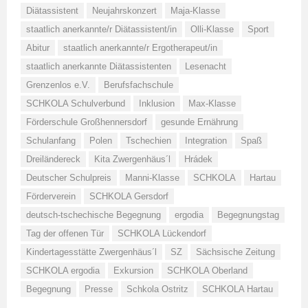
Diätassistent
Neujahrskonzert
Maja-Klasse
staatlich anerkannte/r Diätassistent/in
Olli-Klasse
Sport
Abitur
staatlich anerkannte/r Ergotherapeut/in
staatlich anerkannte Diätassistenten
Lesenacht
Grenzenlos e.V.
Berufsfachschule
SCHKOLA Schulverbund
Inklusion
Max-Klasse
Förderschule Großhennersdorf
gesunde Ernährung
Schulanfang
Polen
Tschechien
Integration
Spaß
Dreiländereck
Kita Zwergenhäus´l
Hrádek
Deutscher Schulpreis
Manni-Klasse
SCHKOLA
Hartau
Förderverein
SCHKOLA Gersdorf
deutsch-tschechische Begegnung
ergodia
Begegnungstag
Tag der offenen Tür
SCHKOLA Lückendorf
Kindertagesstätte Zwergenhäus´l
SZ
Sächsische Zeitung
SCHKOLA ergodia
Exkursion
SCHKOLA Oberland
Begegnung
Presse
Schkola Ostritz
SCHKOLA Hartau