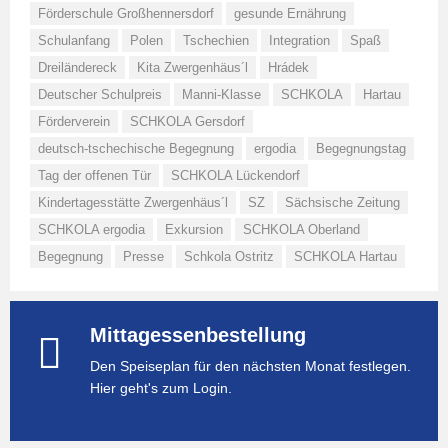
Förderschule Großhennersdorf
gesunde Ernährung
Schulanfang
Polen
Tschechien
Integration
Spaß
Dreiländereck
Kita Zwergenhäus´l
Hrádek
Deutscher Schulpreis
Manni-Klasse
SCHKOLA
Hartau
Förderverein
SCHKOLA Gersdorf
deutsch-tschechische Begegnung
ergodia
Begegnungstag
Tag der offenen Tür
SCHKOLA Lückendorf
Kindertagesstätte Zwergenhäus´l
SZ
Sächsische Zeitung
SCHKOLA ergodia
Exkursion
SCHKOLA Oberland
Begegnung
Presse
Schkola Ostritz
SCHKOLA Hartau
Mittagessenbestellung
Den Speiseplan für den nächsten Monat festlegen.
Hier geht's zum Login.