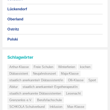
Lückendorf
Oberland
Ostritz
Polski
Schlagwörter
Arthur-Klasse
Freie Schulen
Winterferien
kochen
Diätassistent
Neujahrskonzert
Maja-Klasse
staatlich anerkannte/r Diätassistent/in
Olli-Klasse
Sport
Abitur
staatlich anerkannte/r Ergotherapeut/in
staatlich anerkannte Diätassistenten
Lesenacht
Grenzenlos e.V.
Berufsfachschule
SCHKOLA Schulverbund
Inklusion
Max-Klasse