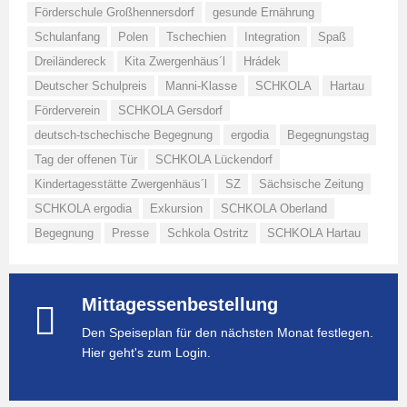
Förderschule Großhennersdorf
gesunde Ernährung
Schulanfang
Polen
Tschechien
Integration
Spaß
Dreiländereck
Kita Zwergenhäus´l
Hrádek
Deutscher Schulpreis
Manni-Klasse
SCHKOLA
Hartau
Förderverein
SCHKOLA Gersdorf
deutsch-tschechische Begegnung
ergodia
Begegnungstag
Tag der offenen Tür
SCHKOLA Lückendorf
Kindertagesstätte Zwergenhäus´l
SZ
Sächsische Zeitung
SCHKOLA ergodia
Exkursion
SCHKOLA Oberland
Begegnung
Presse
Schkola Ostritz
SCHKOLA Hartau
Mittagessenbestellung
Den Speiseplan für den nächsten Monat festlegen.
Hier geht's zum Login.