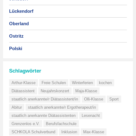
Lückendorf
Oberland
Ostritz
Polski
Schlagwörter
Arthur-Klasse
Freie Schulen
Winterferien
kochen
Diätassistent
Neujahrskonzert
Maja-Klasse
staatlich anerkannte/r Diätassistent/in
Olli-Klasse
Sport
Abitur
staatlich anerkannte/r Ergotherapeut/in
staatlich anerkannte Diätassistenten
Lesenacht
Grenzenlos e.V.
Berufsfachschule
SCHKOLA Schulverbund
Inklusion
Max-Klasse