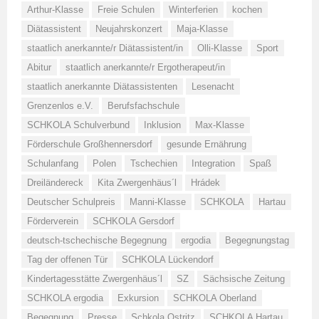
Arthur-Klasse
Freie Schulen
Winterferien
kochen
Diätassistent
Neujahrskonzert
Maja-Klasse
staatlich anerkannte/r Diätassistent/in
Olli-Klasse
Sport
Abitur
staatlich anerkannte/r Ergotherapeut/in
staatlich anerkannte Diätassistenten
Lesenacht
Grenzenlos e.V.
Berufsfachschule
SCHKOLA Schulverbund
Inklusion
Max-Klasse
Förderschule Großhennersdorf
gesunde Ernährung
Schulanfang
Polen
Tschechien
Integration
Spaß
Dreiländereck
Kita Zwergenhäus´l
Hrádek
Deutscher Schulpreis
Manni-Klasse
SCHKOLA
Hartau
Förderverein
SCHKOLA Gersdorf
deutsch-tschechische Begegnung
ergodia
Begegnungstag
Tag der offenen Tür
SCHKOLA Lückendorf
Kindertagesstätte Zwergenhäus´l
SZ
Sächsische Zeitung
SCHKOLA ergodia
Exkursion
SCHKOLA Oberland
Begegnung
Presse
Schkola Ostritz
SCHKOLA Hartau