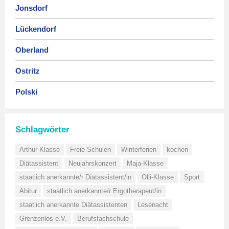
Jonsdorf
Lückendorf
Oberland
Ostritz
Polski
Schlagwörter
Arthur-Klasse
Freie Schulen
Winterferien
kochen
Diätassistent
Neujahrskonzert
Maja-Klasse
staatlich anerkannte/r Diätassistent/in
Olli-Klasse
Sport
Abitur
staatlich anerkannte/r Ergotherapeut/in
staatlich anerkannte Diätassistenten
Lesenacht
Grenzenlos e.V.
Berufsfachschule