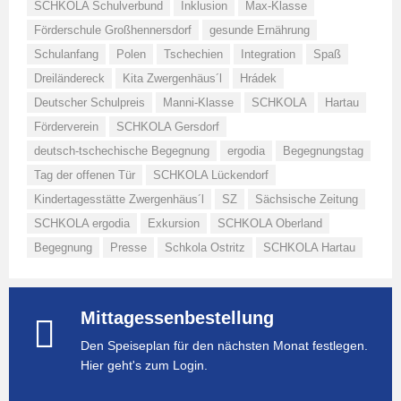
SCHKOLA Schulverbund
Inklusion
Max-Klasse
Förderschule Großhennersdorf
gesunde Ernährung
Schulanfang
Polen
Tschechien
Integration
Spaß
Dreiländereck
Kita Zwergenhäus´l
Hrádek
Deutscher Schulpreis
Manni-Klasse
SCHKOLA
Hartau
Förderverein
SCHKOLA Gersdorf
deutsch-tschechische Begegnung
ergodia
Begegnungstag
Tag der offenen Tür
SCHKOLA Lückendorf
Kindertagesstätte Zwergenhäus´l
SZ
Sächsische Zeitung
SCHKOLA ergodia
Exkursion
SCHKOLA Oberland
Begegnung
Presse
Schkola Ostritz
SCHKOLA Hartau
Mittagessenbestellung
Den Speiseplan für den nächsten Monat festlegen.
Hier geht's zum Login.