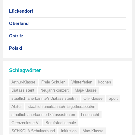
Lückendorf
Oberland
Ostritz
Polski
Schlagwörter
Arthur-Klasse
Freie Schulen
Winterferien
kochen
Diätassistent
Neujahrskonzert
Maja-Klasse
staatlich anerkannte/r Diätassistent/in
Olli-Klasse
Sport
Abitur
staatlich anerkannte/r Ergotherapeut/in
staatlich anerkannte Diätassistenten
Lesenacht
Grenzenlos e.V.
Berufsfachschule
SCHKOLA Schulverbund
Inklusion
Max-Klasse