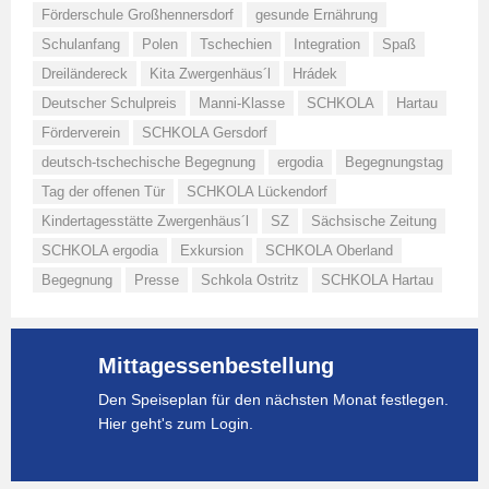
Förderschule Großhennersdorf
gesunde Ernährung
Schulanfang
Polen
Tschechien
Integration
Spaß
Dreiländereck
Kita Zwergenhäus´l
Hrádek
Deutscher Schulpreis
Manni-Klasse
SCHKOLA
Hartau
Förderverein
SCHKOLA Gersdorf
deutsch-tschechische Begegnung
ergodia
Begegnungstag
Tag der offenen Tür
SCHKOLA Lückendorf
Kindertagesstätte Zwergenhäus´l
SZ
Sächsische Zeitung
SCHKOLA ergodia
Exkursion
SCHKOLA Oberland
Begegnung
Presse
Schkola Ostritz
SCHKOLA Hartau
Mittagessenbestellung
Den Speiseplan für den nächsten Monat festlegen.
Hier geht's zum Login.