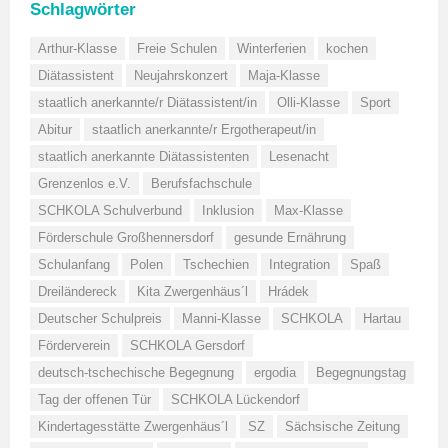
Schlagwörter
Arthur-Klasse
Freie Schulen
Winterferien
kochen
Diätassistent
Neujahrskonzert
Maja-Klasse
staatlich anerkannte/r Diätassistent/in
Olli-Klasse
Sport
Abitur
staatlich anerkannte/r Ergotherapeut/in
staatlich anerkannte Diätassistenten
Lesenacht
Grenzenlos e.V.
Berufsfachschule
SCHKOLA Schulverbund
Inklusion
Max-Klasse
Förderschule Großhennersdorf
gesunde Ernährung
Schulanfang
Polen
Tschechien
Integration
Spaß
Dreiländereck
Kita Zwergenhäus´l
Hrádek
Deutscher Schulpreis
Manni-Klasse
SCHKOLA
Hartau
Förderverein
SCHKOLA Gersdorf
deutsch-tschechische Begegnung
ergodia
Begegnungstag
Tag der offenen Tür
SCHKOLA Lückendorf
Kindertagesstätte Zwergenhäus´l
SZ
Sächsische Zeitung