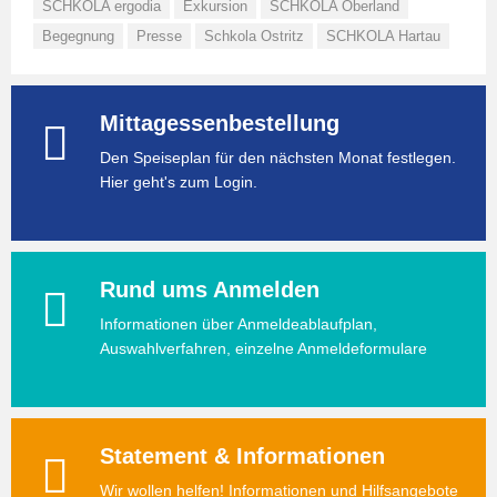
SCHKOLA ergodia
Exkursion
SCHKOLA Oberland
Begegnung
Presse
Schkola Ostritz
SCHKOLA Hartau
Mittagessenbestellung
Den Speiseplan für den nächsten Monat festlegen.
Hier geht's zum Login.
Rund ums Anmelden
Informationen über Anmeldeablaufplan,
Auswahlverfahren, einzelne Anmeldeformulare
Statement & Informationen
Wir wollen helfen! Informationen und Hilfsangebote