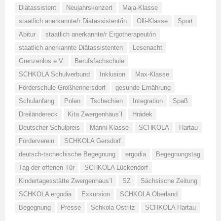
Diätassistent
Neujahrskonzert
Maja-Klasse
staatlich anerkannte/r Diätassistent/in
Olli-Klasse
Sport
Abitur
staatlich anerkannte/r Ergotherapeut/in
staatlich anerkannte Diätassistenten
Lesenacht
Grenzenlos e.V.
Berufsfachschule
SCHKOLA Schulverbund
Inklusion
Max-Klasse
Förderschule Großhennersdorf
gesunde Ernährung
Schulanfang
Polen
Tschechien
Integration
Spaß
Dreiländereck
Kita Zwergenhäus´l
Hrádek
Deutscher Schulpreis
Manni-Klasse
SCHKOLA
Hartau
Förderverein
SCHKOLA Gersdorf
deutsch-tschechische Begegnung
ergodia
Begegnungstag
Tag der offenen Tür
SCHKOLA Lückendorf
Kindertagesstätte Zwergenhäus´l
SZ
Sächsische Zeitung
SCHKOLA ergodia
Exkursion
SCHKOLA Oberland
Begegnung
Presse
Schkola Ostritz
SCHKOLA Hartau