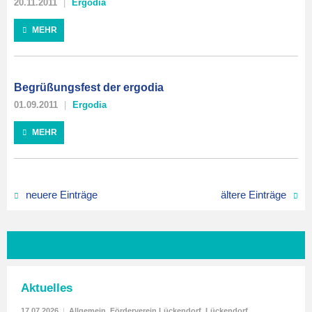
20.11.2011
Ergodia
MEHR
Begrüßungsfest der ergodia
01.09.2011
Ergodia
MEHR
neuere Einträge
ältere Einträge
Aktuelles
17.07.2026
|
Allgemein
,
Förderverein Lückendorf
,
Lückendorf