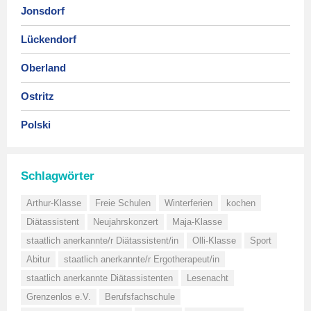
Jonsdorf
Lückendorf
Oberland
Ostritz
Polski
Schlagwörter
Arthur-Klasse
Freie Schulen
Winterferien
kochen
Diätassistent
Neujahrskonzert
Maja-Klasse
staatlich anerkannte/r Diätassistent/in
Olli-Klasse
Sport
Abitur
staatlich anerkannte/r Ergotherapeut/in
staatlich anerkannte Diätassistenten
Lesenacht
Grenzenlos e.V.
Berufsfachschule