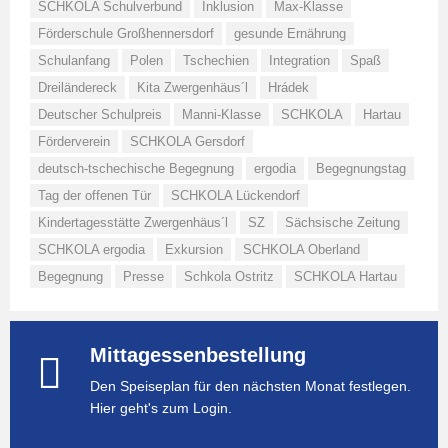
SCHKOLA Schulverbund
Inklusion
Max-Klasse
Förderschule Großhennersdorf
gesunde Ernährung
Schulanfang
Polen
Tschechien
Integration
Spaß
Dreiländereck
Kita Zwergenhäus´l
Hrádek
Deutscher Schulpreis
Manni-Klasse
SCHKOLA
Hartau
Förderverein
SCHKOLA Gersdorf
deutsch-tschechische Begegnung
ergodia
Begegnungstag
Tag der offenen Tür
SCHKOLA Lückendorf
Kindertagesstätte Zwergenhäus´l
SZ
Sächsische Zeitung
SCHKOLA ergodia
Exkursion
SCHKOLA Oberland
Begegnung
Presse
Schkola Ostritz
SCHKOLA Hartau
Mittagessenbestellung
Den Speiseplan für den nächsten Monat festlegen.
Hier geht's zum Login.