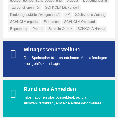
deutsch-tschechische Begegnung
ergodia
Begegnungstag
Tag der offenen Tür
SCHKOLA Lückendorf
Kindertagesstätte Zwergenhäus´l
SZ
Sächsische Zeitung
SCHKOLA ergodia
Exkursion
SCHKOLA Oberland
Begegnung
Presse
Schkola Ostritz
SCHKOLA Hartau
Mittagessenbestellung
Den Speiseplan für den nächsten Monat festlegen.
Hier geht's zum Login.
Rund ums Anmelden
Informationen über Anmeldeablaufplan,
Auswahlverfahren, einzelne Anmeldeformulare