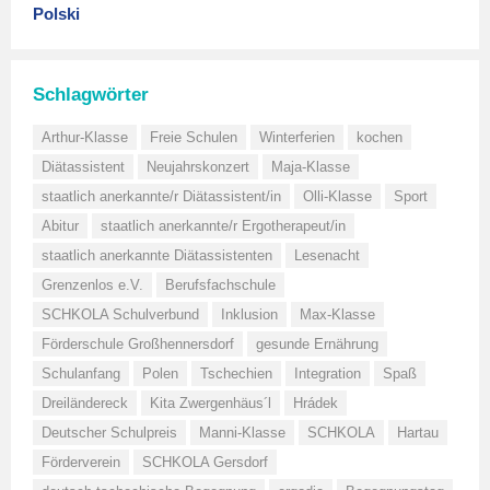
Polski
Schlagwörter
Arthur-Klasse
Freie Schulen
Winterferien
kochen
Diätassistent
Neujahrskonzert
Maja-Klasse
staatlich anerkannte/r Diätassistent/in
Olli-Klasse
Sport
Abitur
staatlich anerkannte/r Ergotherapeut/in
staatlich anerkannte Diätassistenten
Lesenacht
Grenzenlos e.V.
Berufsfachschule
SCHKOLA Schulverbund
Inklusion
Max-Klasse
Förderschule Großhennersdorf
gesunde Ernährung
Schulanfang
Polen
Tschechien
Integration
Spaß
Dreiländereck
Kita Zwergenhäus´l
Hrádek
Deutscher Schulpreis
Manni-Klasse
SCHKOLA
Hartau
Förderverein
SCHKOLA Gersdorf