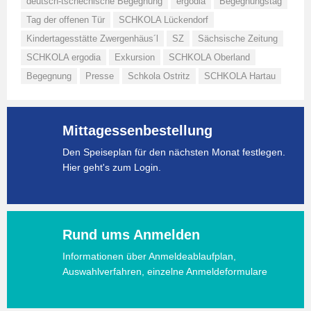
deutsch-tschechische Begegnung
ergodia
Begegnungstag
Tag der offenen Tür
SCHKOLA Lückendorf
Kindertagesstätte Zwergenhäus´l
SZ
Sächsische Zeitung
SCHKOLA ergodia
Exkursion
SCHKOLA Oberland
Begegnung
Presse
Schkola Ostritz
SCHKOLA Hartau
Mittagessenbestellung
Den Speiseplan für den nächsten Monat festlegen.
Hier geht's zum Login.
Rund ums Anmelden
Informationen über Anmeldeablaufplan,
Auswahlverfahren, einzelne Anmeldeformulare