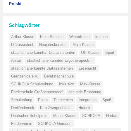
Polski
Schlagwörter
Arthur-Klasse
Freie Schulen
Winterferien
kochen
Diätassistent
Neujahrskonzert
Maja-Klasse
staatlich anerkannte/r Diätassistent/in
Olli-Klasse
Sport
Abitur
staatlich anerkannte/r Ergotherapeut/in
staatlich anerkannte Diätassistenten
Lesenacht
Grenzenlos e.V.
Berufsfachschule
SCHKOLA Schulverbund
Inklusion
Max-Klasse
Förderschule Großhennersdorf
gesunde Ernährung
Schulanfang
Polen
Tschechien
Integration
Spaß
Dreiländereck
Kita Zwergenhäus´l
Hrádek
Deutscher Schulpreis
Manni-Klasse
SCHKOLA
Hartau
Förderverein
SCHKOLA Gersdorf