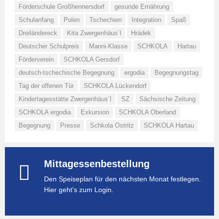
Förderschule Großhennersdorf
gesunde Ernährung
Schulanfang
Polen
Tschechien
Integration
Spaß
Dreiländereck
Kita Zwergenhäus´l
Hrádek
Deutscher Schulpreis
Manni-Klasse
SCHKOLA
Hartau
Förderverein
SCHKOLA Gersdorf
deutsch-tschechische Begegnung
ergodia
Begegnungstag
Tag der offenen Tür
SCHKOLA Lückendorf
Kindertagesstätte Zwergenhäus´l
SZ
Sächsische Zeitung
SCHKOLA ergodia
Exkursion
SCHKOLA Oberland
Begegnung
Presse
Schkola Ostritz
SCHKOLA Hartau
Mittagessenbestellung
Den Speiseplan für den nächsten Monat festlegen.
Hier geht's zum Login.