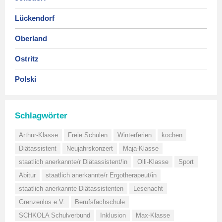
Lückendorf
Oberland
Ostritz
Polski
Schlagwörter
Arthur-Klasse
Freie Schulen
Winterferien
kochen
Diätassistent
Neujahrskonzert
Maja-Klasse
staatlich anerkannte/r Diätassistent/in
Olli-Klasse
Sport
Abitur
staatlich anerkannte/r Ergotherapeut/in
staatlich anerkannte Diätassistenten
Lesenacht
Grenzenlos e.V.
Berufsfachschule
SCHKOLA Schulverbund
Inklusion
Max-Klasse