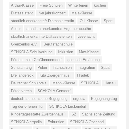
Arthur-Klasse
Freie Schulen
Winterferien
kochen
Diätassistent
Neujahrskonzert
Maja-Klasse
staatlich anerkannte/r Diätassistent/in
Olli-Klasse
Sport
Abitur
staatlich anerkannte/r Ergotherapeut/in
staatlich anerkannte Diätassistenten
Lesenacht
Grenzenlos e.V.
Berufsfachschule
SCHKOLA Schulverbund
Inklusion
Max-Klasse
Förderschule Großhennersdorf
gesunde Ernährung
Schulanfang
Polen
Tschechien
Integration
Spaß
Dreiländereck
Kita Zwergenhäus´l
Hrádek
Deutscher Schulpreis
Manni-Klasse
SCHKOLA
Hartau
Förderverein
SCHKOLA Gersdorf
deutsch-tschechische Begegnung
ergodia
Begegnungstag
Tag der offenen Tür
SCHKOLA Lückendorf
Kindertagesstätte Zwergenhäus´l
SZ
Sächsische Zeitung
SCHKOLA ergodia
Exkursion
SCHKOLA Oberland