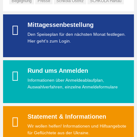
Begegnung
Presse
Schkola Ostritz
SCHKOLA Hartau
Mittagessenbestellung
Den Speiseplan für den nächsten Monat festlegen.
Hier geht's zum Login.
Rund ums Anmelden
Informationen über Anmeldeablaufplan,
Auswahlverfahren, einzelne Anmeldeformulare
Statement & Informationen
Wir wollen helfen! Informationen und Hilfsangebote
für Geflüchtete aus der Ukraine.