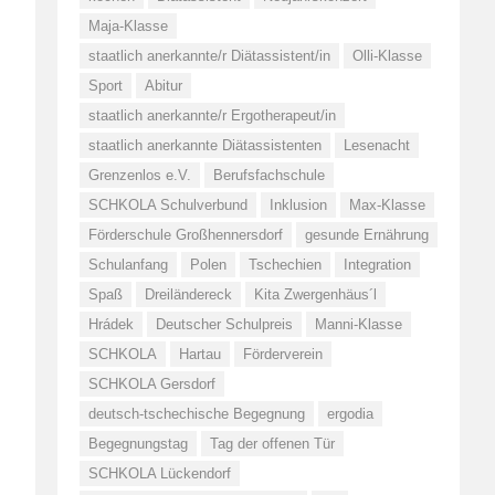
Maja-Klasse
staatlich anerkannte/r Diätassistent/in
Olli-Klasse
Sport
Abitur
staatlich anerkannte/r Ergotherapeut/in
staatlich anerkannte Diätassistenten
Lesenacht
Grenzenlos e.V.
Berufsfachschule
SCHKOLA Schulverbund
Inklusion
Max-Klasse
Förderschule Großhennersdorf
gesunde Ernährung
Schulanfang
Polen
Tschechien
Integration
Spaß
Dreiländereck
Kita Zwergenhäus´l
Hrádek
Deutscher Schulpreis
Manni-Klasse
SCHKOLA
Hartau
Förderverein
SCHKOLA Gersdorf
deutsch-tschechische Begegnung
ergodia
Begegnungstag
Tag der offenen Tür
SCHKOLA Lückendorf