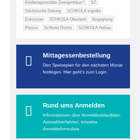
Kindertagesstätte Zwergenhäus´l
SZ
Sächsische Zeitung
SCHKOLA ergodia
Exkursion
SCHKOLA Oberland
Begegnung
Presse
Schkola Ostritz
SCHKOLA Hartau
Mittagessenbestellung
Den Speiseplan für den nächsten Monat
festlegen. Hier geht's zum Login.
Rund ums Anmelden
Informationen über Anmeldeablaufplan,
Auswahlverfahren, einzelne
Anmeldeformulare