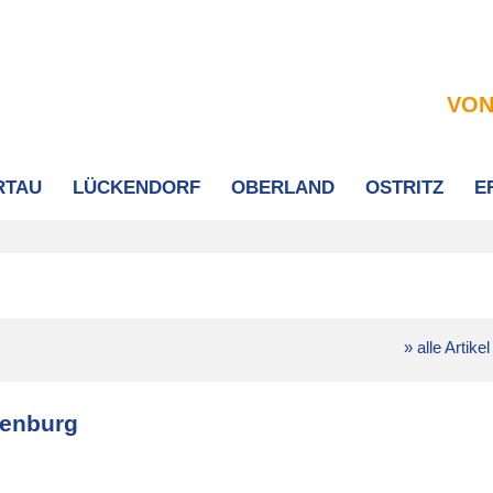
VON
RTAU
LÜCKENDORF
OBERLAND
OSTRITZ
E
» alle Artikel
denburg