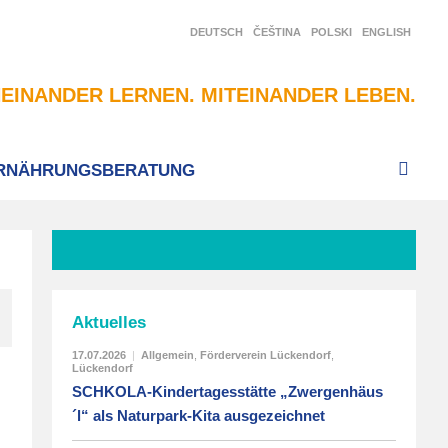
DEUTSCH
ČEŠTINA
POLSKI
ENGLISH
EINANDER LERNEN. MITEINANDER LEBEN.
RNÄHRUNGSBERATUNG
Aktuelles
17.07.2026
|
Allgemein
,
Förderverein Lückendorf
,
Lückendorf
SCHKOLA-Kindertagesstätte „Zwergenhäus
´l“ als Naturpark-Kita ausgezeichnet