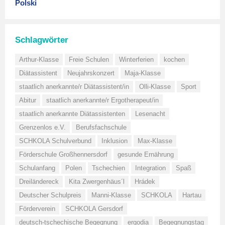
Polski
Schlagwörter
Arthur-Klasse
Freie Schulen
Winterferien
kochen
Diätassistent
Neujahrskonzert
Maja-Klasse
staatlich anerkannte/r Diätassistent/in
Olli-Klasse
Sport
Abitur
staatlich anerkannte/r Ergotherapeut/in
staatlich anerkannte Diätassistenten
Lesenacht
Grenzenlos e.V.
Berufsfachschule
SCHKOLA Schulverbund
Inklusion
Max-Klasse
Förderschule Großhennersdorf
gesunde Ernährung
Schulanfang
Polen
Tschechien
Integration
Spaß
Dreiländereck
Kita Zwergenhäus´l
Hrádek
Deutscher Schulpreis
Manni-Klasse
SCHKOLA
Hartau
Förderverein
SCHKOLA Gersdorf
deutsch-tschechische Begegnung
ergodia
Begegnungstag