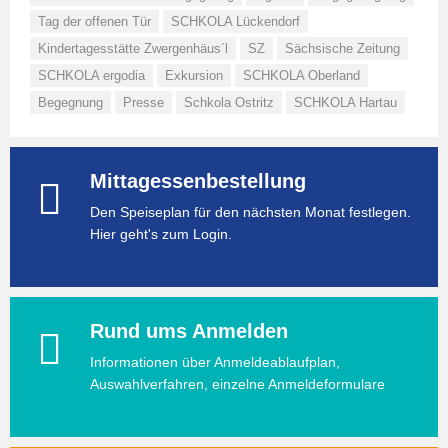
Tag der offenen Tür
SCHKOLA Lückendorf
Kindertagesstätte Zwergenhäus´l
SZ
Sächsische Zeitung
SCHKOLA ergodia
Exkursion
SCHKOLA Oberland
Begegnung
Presse
Schkola Ostritz
SCHKOLA Hartau
Mittagessenbestellung
Den Speiseplan für den nächsten Monat festlegen.
Hier geht's zum Login.
Rund ums Anmelden
Informationen über Anmeldeablaufplan,
Auswahlverfahren, einzelne Anmeldeformulare