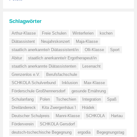
Schlagwörter
Arthur-Klasse
Freie Schulen
Winterferien
kochen
Diätassistent
Neujahrskonzert
Maja-Klasse
staatlich anerkannte/r Diätassistent/in
Olli-Klasse
Sport
Abitur
staatlich anerkannte/r Ergotherapeut/in
staatlich anerkannte Diätassistenten
Lesenacht
Grenzenlos e.V.
Berufsfachschule
SCHKOLA Schulverbund
Inklusion
Max-Klasse
Förderschule Großhennersdorf
gesunde Ernährung
Schulanfang
Polen
Tschechien
Integration
Spaß
Dreiländereck
Kita Zwergenhäus´l
Hrádek
Deutscher Schulpreis
Manni-Klasse
SCHKOLA
Hartau
Förderverein
SCHKOLA Gersdorf
deutsch-tschechische Begegnung
ergodia
Begegnungstag