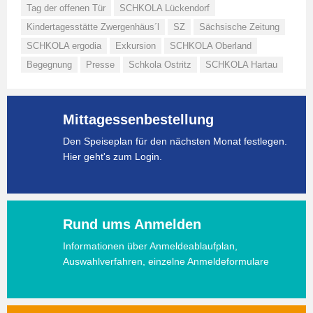
Tag der offenen Tür
SCHKOLA Lückendorf
Kindertagesstätte Zwergenhäus´l
SZ
Sächsische Zeitung
SCHKOLA ergodia
Exkursion
SCHKOLA Oberland
Begegnung
Presse
Schkola Ostritz
SCHKOLA Hartau
Mittagessenbestellung
Den Speiseplan für den nächsten Monat festlegen.
Hier geht's zum Login.
Rund ums Anmelden
Informationen über Anmeldeablaufplan,
Auswahlverfahren, einzelne Anmeldeformulare