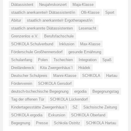
Diätassistent
Neujahrskonzert
Maja-Klasse
staatlich anerkannte/r Diätassistent/in
Olli-Klasse
Sport
Abitur
staatlich anerkannte/r Ergotherapeut/in
staatlich anerkannte Diätassistenten
Lesenacht
Grenzenlos e.V.
Berufsfachschule
SCHKOLA Schulverbund
Inklusion
Max-Klasse
Förderschule Großhennersdorf
gesunde Ernährung
Schulanfang
Polen
Tschechien
Integration
Spaß
Dreiländereck
Kita Zwergenhäus´l
Hrádek
Deutscher Schulpreis
Manni-Klasse
SCHKOLA
Hartau
Förderverein
SCHKOLA Gersdorf
deutsch-tschechische Begegnung
ergodia
Begegnungstag
Tag der offenen Tür
SCHKOLA Lückendorf
Kindertagesstätte Zwergenhäus´l
SZ
Sächsische Zeitung
SCHKOLA ergodia
Exkursion
SCHKOLA Oberland
Begegnung
Presse
Schkola Ostritz
SCHKOLA Hartau