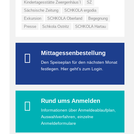
Kindertagesstätte Zwergenhäus´l
SZ
Sächsische Zeitung
SCHKOLA ergodia
Exkursion
SCHKOLA Oberland
Begegnung
Presse
Schkola Ostritz
SCHKOLA Hartau
Mittagessenbestellung
Den Speiseplan für den nächsten Monat
festlegen. Hier geht's zum Login.
Rund ums Anmelden
Informationen über Anmeldeablaufplan,
Auswahlverfahren, einzelne
Anmeldeformulare