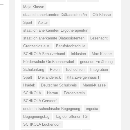
Maja-Klasse
staatlich anerkannte/r Diätassistent/in
Olli-Klasse
Sport
Abitur
staatlich anerkannte/r Ergotherapeut/in
staatlich anerkannte Diätassistenten
Lesenacht
Grenzenlos e.V.
Berufsfachschule
SCHKOLA Schulverbund
Inklusion
Max-Klasse
Förderschule Großhennersdorf
gesunde Ernährung
Schulanfang
Polen
Tschechien
Integration
Spaß
Dreiländereck
Kita Zwergenhäus´l
Hrádek
Deutscher Schulpreis
Manni-Klasse
SCHKOLA
Hartau
Förderverein
SCHKOLA Gersdorf
deutsch-tschechische Begegnung
ergodia
Begegnungstag
Tag der offenen Tür
SCHKOLA Lückendorf