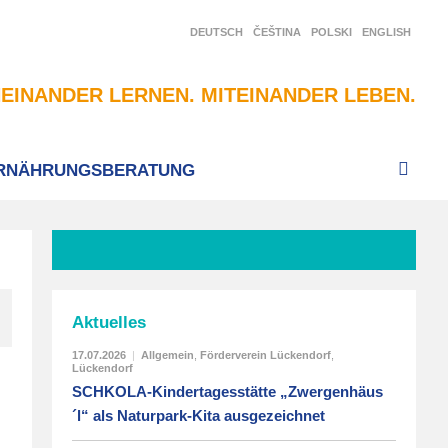
DEUTSCH
ČEŠTINA
POLSKI
ENGLISH
EINANDER LERNEN. MITEINANDER LEBEN.
RNÄHRUNGSBERATUNG
Aktuelles
17.07.2026
|
Allgemein
,
Förderverein Lückendorf
,
Lückendorf
SCHKOLA-Kindertagesstätte „Zwergenhäus
´l“ als Naturpark-Kita ausgezeichnet