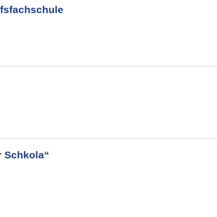
ufsfachschule
r Schkola“